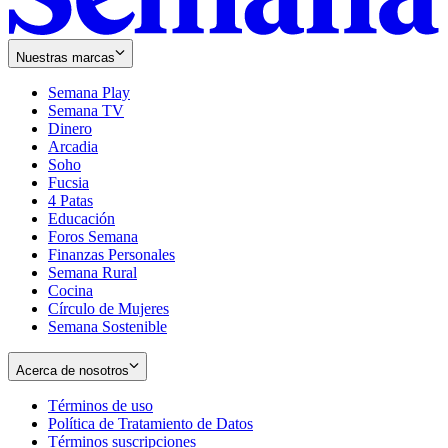
Nuestras marcas
Semana Play
Semana TV
Dinero
Arcadia
Soho
Opens
Fucsia
in
Opens
4 Patas
new
in
Educación
window
new
Foros Semana
window
Finanzas Personales
Semana Rural
Cocina
Círculo de Mujeres
Semana Sostenible
Acerca de nosotros
Términos de uso
Opens
Política de Tratamiento de Datos
in
Opens
Términos suscripciones
new
Opens
in