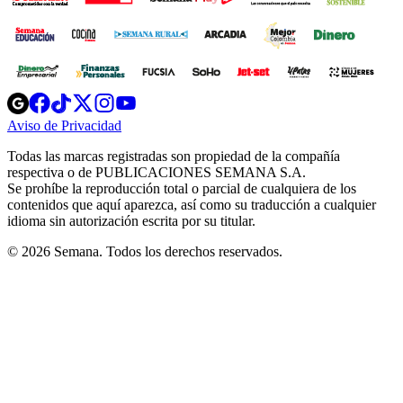
Opens
Opens
Opens
Opens
Opens
in
in
in
in
in
Aviso de Privacidad
Opens
new
new
new
new
new
in
window
window
window
window
window
Todas las marcas registradas son propiedad de la compañía
new
respectiva o de PUBLICACIONES SEMANA S.A.
window
Se prohíbe la reproducción total o parcial de cualquiera de los
contenidos que aquí aparezca, así como su traducción a cualquier
idioma sin autorización escrita por su titular.
© 2026 Semana. Todos los derechos reservados.