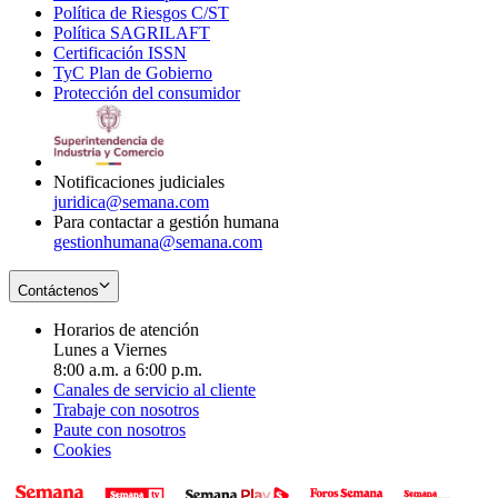
Política de Riesgos C/ST
window
in
Opens
new
Política SAGRILAFT
Opens
new
in
window
Certificación ISSN
Opens
in
window
new
TyC Plan de Gobierno
in
new
Opens
window
Protección del consumidor
new
window
in
Opens
window
new
in
window
new
window
Notificaciones judiciales
juridica@semana.com
Para contactar a gestión humana
gestionhumana@semana.com
Contáctenos
Horarios de atención
Lunes a Viernes
8:00 a.m. a 6:00 p.m.
Canales de servicio al cliente
Trabaje con nosotros
Paute con nosotros
Cookies