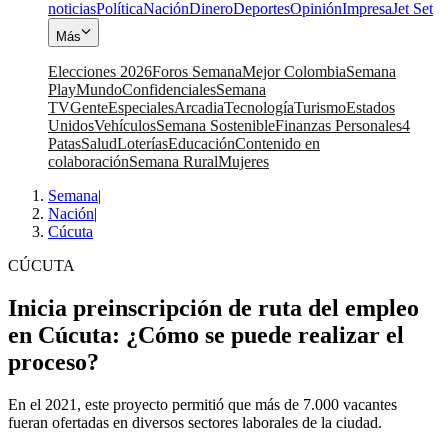
noticias
Política
Nación
Dinero
Deportes
Opinión
Impresa
Jet Set
Más
Elecciones 2026
Foros Semana
Mejor Colombia
Semana
Play
Mundo
Confidenciales
Semana
TV
Gente
Especiales
Arcadia
Tecnología
Turismo
Estados
Unidos
Vehículos
Semana Sostenible
Finanzas Personales
4
Patas
Salud
Loterías
Educación
Contenido en
colaboración
Semana Rural
Mujeres
Semana
|
Nación
|
Cúcuta
CÚCUTA
Inicia preinscripción de ruta del empleo
en Cúcuta: ¿Cómo se puede realizar el
proceso?
En el 2021, este proyecto permitió que más de 7.000 vacantes
fueran ofertadas en diversos sectores laborales de la ciudad.