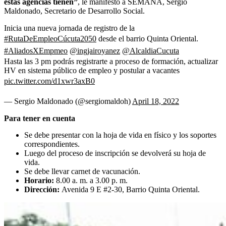
estas agencias tienen”
, le manifestó a SEMANA, Sergio
Maldonado, Secretario de Desarrollo Social.
Inicia una nueva jornada de registro de la
#RutaDeEmpleoCúcuta2050
desde el barrio Quinta Oriental.
#AliadosXEmpmeo
@ingjairoyanez
@AlcaldiaCucuta
Hasta las 3 pm podrás registrarte a proceso de formación, actualizar
HV en sistema público de empleo y postular a vacantes
pic.twitter.com/d1xwr3axB0
— Sergio Maldonado (@sergiomaldoh)
April 18, 2022
Para tener en cuenta
Se debe presentar con la hoja de vida en físico y los soportes
correspondientes.
Luego del proceso de inscripción se devolverá su hoja de
vida.
Se debe llevar carnet de vacunación.
Horario:
8.00 a. m. a 3.00 p. m.
Dirección:
Avenida 9 E #2-30, Barrio Quinta Oriental.