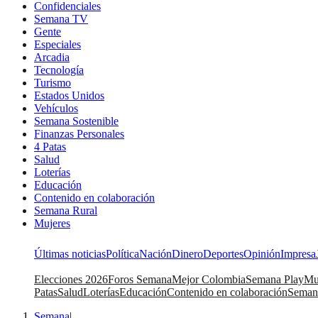
Confidenciales
Semana TV
Gente
Especiales
Arcadia
Tecnología
Turismo
Estados Unidos
Vehículos
Semana Sostenible
Finanzas Personales
4 Patas
Salud
Loterías
Educación
Contenido en colaboración
Semana Rural
Mujeres
Últimas noticias
Política
Nación
Dinero
Deportes
Opinión
Impresa
Elecciones 2026
Foros Semana
Mejor Colombia
Semana Play
Mu
Patas
Salud
Loterías
Educación
Contenido en colaboración
Seman
Semana
|