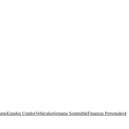
ismo
Estados Unidos
Vehículos
Semana Sostenible
Finanzas Personales
4