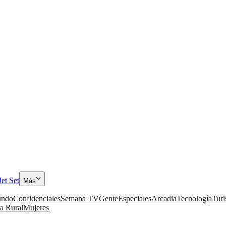
Jet Set
Más
ndo
Confidenciales
Semana TV
Gente
Especiales
Arcadia
Tecnología
Tur
a Rural
Mujeres