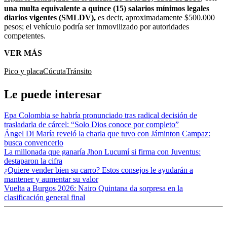
una multa equivalente a quince (15) salarios mínimos legales
diarios vigentes (SMLDV),
es decir, aproximadamente $500.000
pesos; el vehículo podría ser inmovilizado por autoridades
competentes.
VER MÁS
Pico y placa
Cúcuta
Tránsito
Le puede interesar
Epa Colombia se habría pronunciado tras radical decisión de
trasladarla de cárcel: “Solo Dios conoce por completo”
Ángel Di María reveló la charla que tuvo con Jáminton Campaz:
busca convencerlo
La millonada que ganaría Jhon Lucumí si firma con Juventus:
destaparon la cifra
¿Quiere vender bien su carro? Estos consejos le ayudarán a
mantener y aumentar su valor
Vuelta a Burgos 2026: Nairo Quintana da sorpresa en la
clasificación general final