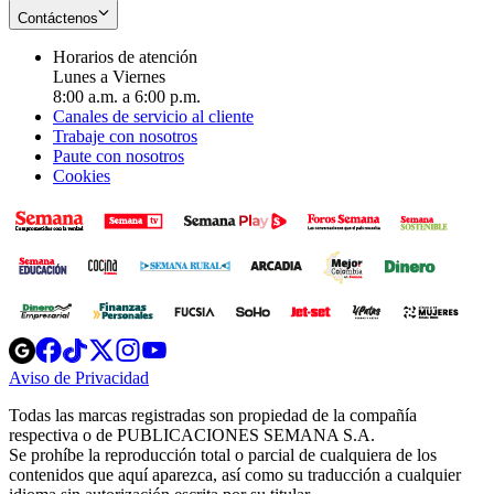
Contáctenos
Horarios de atención
Lunes a Viernes
8:00 a.m. a 6:00 p.m.
Canales de servicio al cliente
Trabaje con nosotros
Paute con nosotros
Cookies
Opens
Opens
Opens
Opens
Opens
in
in
in
in
in
Aviso de Privacidad
Opens
new
new
new
new
new
in
window
window
window
window
window
Todas las marcas registradas son propiedad de la compañía
new
respectiva o de PUBLICACIONES SEMANA S.A.
window
Se prohíbe la reproducción total o parcial de cualquiera de los
contenidos que aquí aparezca, así como su traducción a cualquier