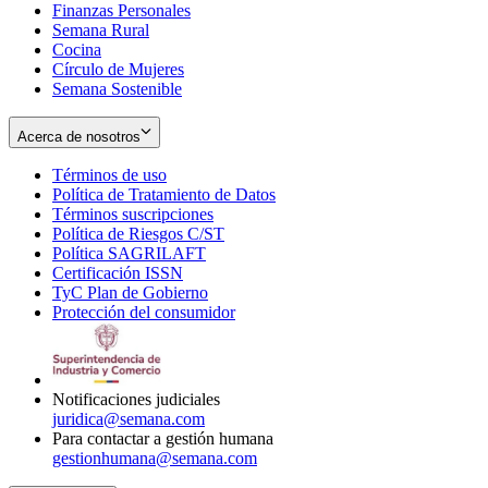
Finanzas Personales
Semana Rural
Cocina
Círculo de Mujeres
Semana Sostenible
Acerca de nosotros
Términos de uso
Opens
Política de Tratamiento de Datos
in
Opens
Términos suscripciones
new
Opens
in
Política de Riesgos C/ST
window
in
Opens
new
Política SAGRILAFT
Opens
new
in
window
Certificación ISSN
Opens
in
window
new
TyC Plan de Gobierno
in
new
Opens
window
Protección del consumidor
new
window
in
Opens
window
new
in
window
new
window
Notificaciones judiciales
juridica@semana.com
Para contactar a gestión humana
gestionhumana@semana.com