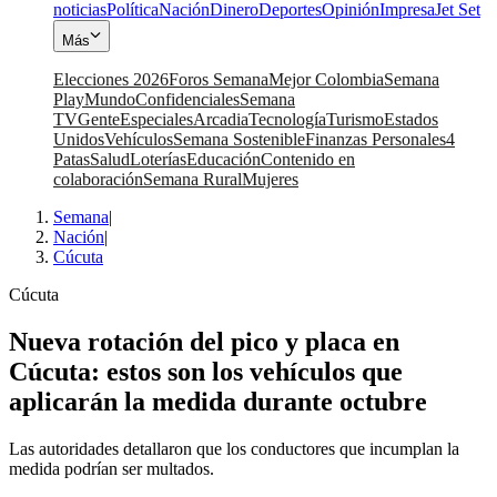
noticias
Política
Nación
Dinero
Deportes
Opinión
Impresa
Jet Set
Más
Elecciones 2026
Foros Semana
Mejor Colombia
Semana
Play
Mundo
Confidenciales
Semana
TV
Gente
Especiales
Arcadia
Tecnología
Turismo
Estados
Unidos
Vehículos
Semana Sostenible
Finanzas Personales
4
Patas
Salud
Loterías
Educación
Contenido en
colaboración
Semana Rural
Mujeres
Semana
|
Nación
|
Cúcuta
Cúcuta
Nueva rotación del pico y placa en
Cúcuta: estos son los vehículos que
aplicarán la medida durante octubre
Las autoridades detallaron que los conductores que incumplan la
medida podrían ser multados.