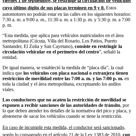
viernes 1 de septiembre, se restringe la circulación de vehículos
cuyo último dígito de sus placas terminen en 9 y 0.
Estos
automotores no podrán estar en las calles en los siguientes horarios:
7:30 a. m. a 9:00 a. m., 11:30 a. m. a 1:30 p. m. y 5:30 p. m. a 7:00
p. m.
“Esta medida, que aplica para vehículos matriculados en el área
metropolitana (Cúcuta, Villa del Rosario, Los Patios, Puerto
Santander, El Zulia y San Cayetano),
consiste en restringir la
circulación vehicular en el perímetro del centro
”, señaló la
entidad.
De igual manera, se estableció la medida de “placa día”, la cual
indica que
los vehículos con placa nacional o extranjera tienen
restricción de movilidad entre las 7:00 a. m. y las 7:00 p. m.
en
toda la ciudad y el área metropolitana, exceptuando los anillos
viales.
Los conductores que no acaten la restricción de movilidad se
exponen a recibir sanciones de las autoridades de tránsito
, por
lo que deben atender los detalles de la normativa del pico y placa, y
abstenerse de sacar los vehículos cuando se tiene la restricción.
En caso de incumplir esta medida, el conductor será sancionado,
según lo consagrado en el artículo 21 de la Ley 1383 de 2010
,
con