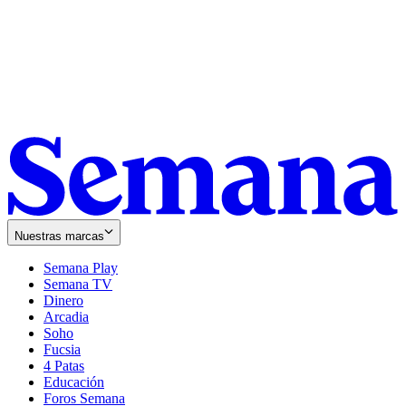
Nuestras marcas
Semana Play
Semana TV
Dinero
Arcadia
Soho
Opens
Fucsia
in
Opens
4 Patas
new
in
Educación
window
new
Foros Semana
window