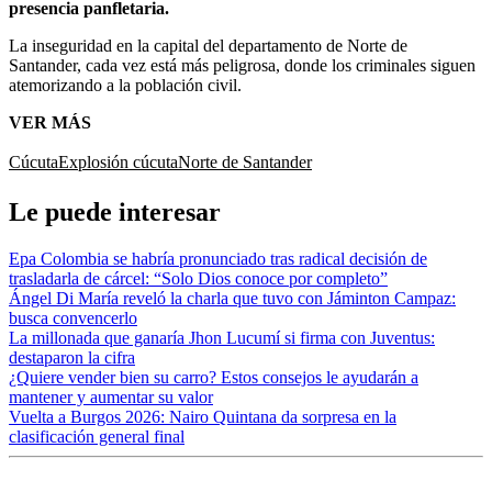
presencia panfletaria.
La inseguridad en la capital del departamento de Norte de
Santander, cada vez está más peligrosa, donde los criminales siguen
atemorizando a la población civil.
VER MÁS
Cúcuta
Explosión cúcuta
Norte de Santander
Le puede interesar
Epa Colombia se habría pronunciado tras radical decisión de
trasladarla de cárcel: “Solo Dios conoce por completo”
Ángel Di María reveló la charla que tuvo con Jáminton Campaz:
busca convencerlo
La millonada que ganaría Jhon Lucumí si firma con Juventus:
destaparon la cifra
¿Quiere vender bien su carro? Estos consejos le ayudarán a
mantener y aumentar su valor
Vuelta a Burgos 2026: Nairo Quintana da sorpresa en la
clasificación general final