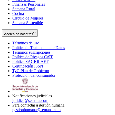
Finanzas Personales
Semana Rural
Cocina
Círculo de Mujeres
Semana Sostenible
Acerca de nosotros
Términos de uso
Opens
Política de Tratamiento de Datos
in
Opens
Términos suscripciones
new
Opens
in
Política de Riesgos C/ST
window
in
Opens
new
Política SAGRILAFT
Opens
new
in
window
Certificación ISSN
Opens
in
window
new
TyC Plan de Gobierno
in
new
Opens
window
Protección del consumidor
new
window
in
Opens
window
new
in
window
new
window
Notificaciones judiciales
juridica@semana.com
Para contactar a gestión humana
gestionhumana@semana.com