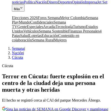
noticias
Política
Nación
Dinero
Deportes
Opinión
Impresa
Jet Set
Más
Elecciones 2026
Foros Semana
Mejor Colombia
Semana
Play
Mundo
Confidenciales
Semana
TV
Gente
Especiales
Arcadia
Tecnología
Turismo
Estados
Unidos
Vehículos
Semana Sostenible
Finanzas Personales
4
Patas
Salud
Loterías
Educación
Contenido en
colaboración
Semana Rural
Mujeres
Semana
|
Nación
|
Cúcuta
Cúcuta
Terror en Cúcuta: fuerte explosión en el
centro de la ciudad deja una persona
muerta y otras heridas
El hecho se registró cerca al CAI del parque Mercedes Ábrego.
Siga las noticias de SEMANA en Google Discover y manténgase