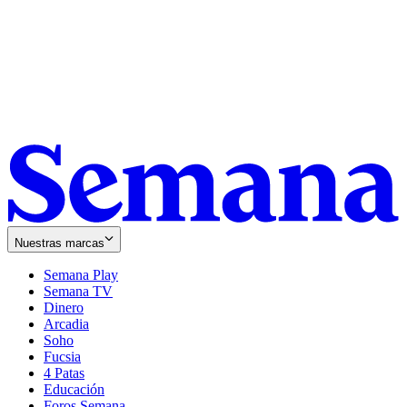
Nuestras marcas
Semana Play
Semana TV
Dinero
Arcadia
Soho
Opens
Fucsia
in
Opens
4 Patas
new
in
Educación
window
new
Foros Semana
window