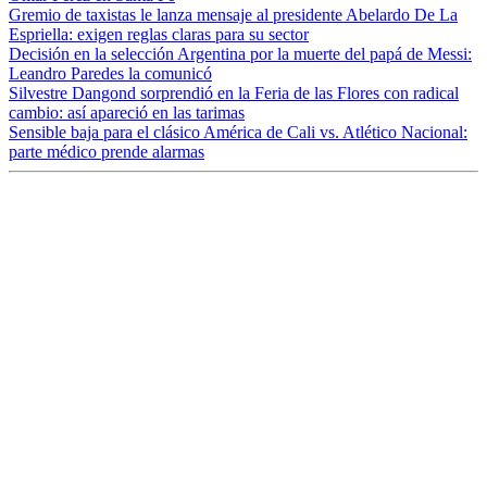
Gremio de taxistas le lanza mensaje al presidente Abelardo De La
Espriella: exigen reglas claras para su sector
Decisión en la selección Argentina por la muerte del papá de Messi:
Leandro Paredes la comunicó
Silvestre Dangond sorprendió en la Feria de las Flores con radical
cambio: así apareció en las tarimas
Sensible baja para el clásico América de Cali vs. Atlético Nacional:
parte médico prende alarmas