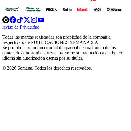
Opens
Opens
Opens
Opens
Opens
in
in
in
in
in
Aviso de Privacidad
Opens
new
new
new
new
new
in
window
window
window
window
window
Todas las marcas registradas son propiedad de la compañía
new
respectiva o de PUBLICACIONES SEMANA S.A.
window
Se prohíbe la reproducción total o parcial de cualquiera de los
contenidos que aquí aparezca, así como su traducción a cualquier
idioma sin autorización escrita por su titular.
© 2026 Semana. Todos los derechos reservados.