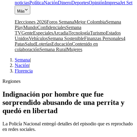
noticias
Política
Nación
Dinero
Deportes
Opinión
Impresa
Jet Set
Más
Elecciones 2026
Foros Semana
Mejor Colombia
Semana
Play
Mundo
Confidenciales
Semana
TV
Gente
Especiales
Arcadia
Tecnología
Turismo
Estados
Unidos
Vehículos
Semana Sostenible
Finanzas Personales
4
Patas
Salud
Loterías
Educación
Contenido en
colaboración
Semana Rural
Mujeres
Semana
|
Nación
|
Florencia
Regiones
Indignación por hombre que fue
sorprendido abusando de una perrita y
quedó en libertad
La Policía Nacional entregó detalles del episodio que es reprochado
en redes sociales.