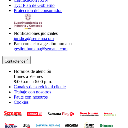
Certificación ISSN
Opens
in
window
new
TyC Plan de Gobierno
in
new
Opens
window
Protección del consumidor
new
window
in
Opens
window
new
in
window
new
window
Notificaciones judiciales
juridica@semana.com
Para contactar a gestión humana
gestionhumana@semana.com
Contáctenos
Horarios de atención
Lunes a Viernes
8:00 a.m. a 6:00 p.m.
Canales de servicio al cliente
Trabaje con nosotros
Paute con nosotros
Cookies