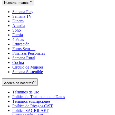
Nuestras marcas
Semana Play
Semana TV
Dinero
Arcadia
Soho
Opens
Fucsia
in
Opens
4 Patas
new
in
Educación
window
new
Foros Semana
window
Finanzas Personales
Semana Rural
Cocina
Círculo de Mujeres
Semana Sostenible
Acerca de nosotros
Términos de uso
Opens
Política de Tratamiento de Datos
in
Opens
Términos suscripciones
new
Opens
in
Política de Riesgos C/ST
window
in
Opens
new
Política SAGRILAFT
Opens
new
in
window