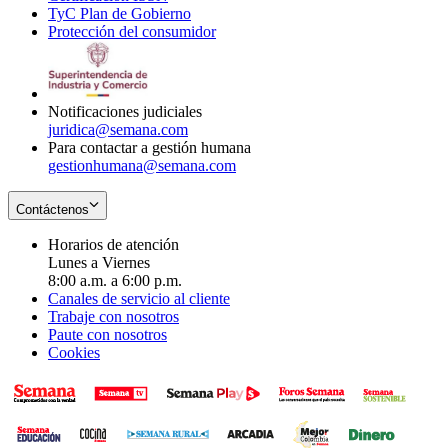
TyC Plan de Gobierno
in
new
Opens
window
Protección del consumidor
new
window
in
Opens
window
new
in
window
new
window
Notificaciones judiciales
juridica@semana.com
Para contactar a gestión humana
gestionhumana@semana.com
Contáctenos
Horarios de atención
Lunes a Viernes
8:00 a.m. a 6:00 p.m.
Canales de servicio al cliente
Trabaje con nosotros
Paute con nosotros
Cookies