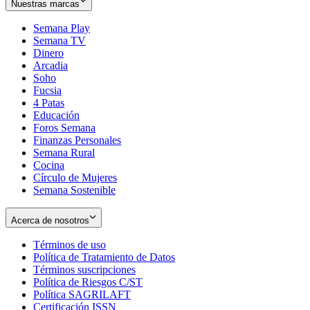
Nuestras marcas
Semana Play
Semana TV
Dinero
Arcadia
Soho
Opens
Fucsia
in
Opens
4 Patas
new
in
Educación
window
new
Foros Semana
window
Finanzas Personales
Semana Rural
Cocina
Círculo de Mujeres
Semana Sostenible
Acerca de nosotros
Términos de uso
Opens
Política de Tratamiento de Datos
in
Opens
Términos suscripciones
new
Opens
in
Política de Riesgos C/ST
window
in
Opens
new
Política SAGRILAFT
Opens
new
in
window
Certificación ISSN
Opens
in
window
new