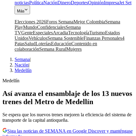
noticias
Política
Nación
Dinero
Deportes
Opinión
Impresa
Jet Set
Más
Elecciones 2026
Foros Semana
Mejor Colombia
Semana
Play
Mundo
Confidenciales
Semana
TV
Gente
Especiales
Arcadia
Tecnología
Turismo
Estados
Unidos
Vehículos
Semana Sostenible
Finanzas Personales
4
Patas
Salud
Loterías
Educación
Contenido en
colaboración
Semana Rural
Mujeres
Semana
|
Nación
|
Medellín
Medellín
Así avanza el ensamblaje de los 13 nuevos
trenes del Metro de Medellín
Se espera que los nuevos trenes mejoren la eficiencia del sistema de
transporte de la capital antioqueña.
Siga las noticias de SEMANA en Google Discover y manténgase