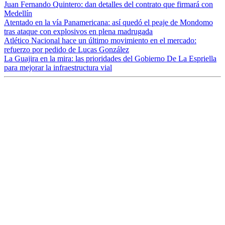
Juan Fernando Quintero: dan detalles del contrato que firmará con
Medellín
Atentado en la vía Panamericana: así quedó el peaje de Mondomo
tras ataque con explosivos en plena madrugada
Atlético Nacional hace un último movimiento en el mercado:
refuerzo por pedido de Lucas González
La Guajira en la mira: las prioridades del Gobierno De La Espriella
para mejorar la infraestructura vial