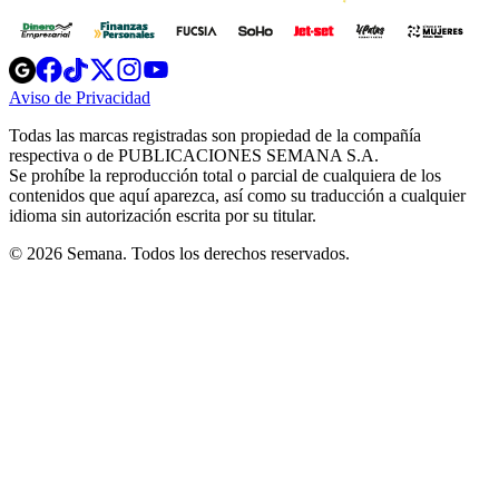
Opens
Opens
Opens
Opens
Opens
in
in
in
in
in
Aviso de Privacidad
Opens
new
new
new
new
new
in
window
window
window
window
window
Todas las marcas registradas son propiedad de la compañía
new
respectiva o de PUBLICACIONES SEMANA S.A.
window
Se prohíbe la reproducción total o parcial de cualquiera de los
contenidos que aquí aparezca, así como su traducción a cualquier
idioma sin autorización escrita por su titular.
© 2026 Semana. Todos los derechos reservados.