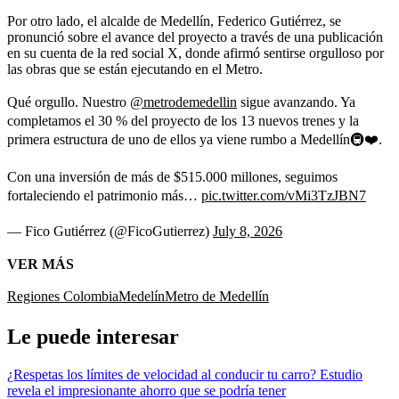
Por otro lado, el alcalde de Medellín, Federico Gutiérrez, se
pronunció sobre el avance del proyecto a través de una publicación
en su cuenta de la red social X, donde afirmó sentirse orgulloso por
las obras que se están ejecutando en el Metro.
Qué orgullo. Nuestro
@metrodemedellin
sigue avanzando. Ya
completamos el 30 % del proyecto de los 13 nuevos trenes y la
primera estructura de uno de ellos ya viene rumbo a Medellín🚇❤️.
Con una inversión de más de $515.000 millones, seguimos
fortaleciendo el patrimonio más…
pic.twitter.com/vMi3TzJBN7
— Fico Gutiérrez (@FicoGutierrez)
July 8, 2026
VER MÁS
Regiones Colombia
Medelín
Metro de Medellín
Le puede interesar
¿Respetas los límites de velocidad al conducir tu carro? Estudio
revela el impresionante ahorro que se podría tener