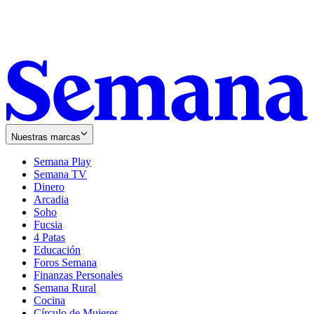
Nuestras marcas
Semana Play
Semana TV
Dinero
Arcadia
Soho
Opens
Fucsia
in
Opens
4 Patas
new
in
Educación
window
new
Foros Semana
window
Finanzas Personales
Semana Rural
Cocina
Círculo de Mujeres