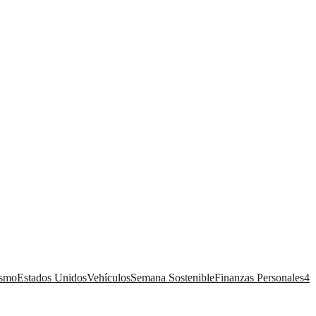
ismo
Estados Unidos
Vehículos
Semana Sostenible
Finanzas Personales
4