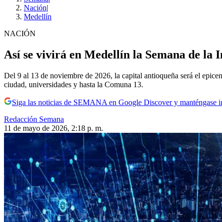
Nación
|
Medellín
NACIÓN
Así se vivirá en Medellín la Semana de la In
Del 9 al 13 de noviembre de 2026, la capital antioqueña será el epic
ciudad, universidades y hasta la Comuna 13.
Siga las noticias de SEMANA en Google Discover y manténgase 
Redacción Semana
11 de mayo de 2026, 2:18 p. m.