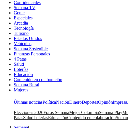
Confidenciales
Semana TV
Gente
Especiales
Arcadia
Tecnología
Turismo
Estados Unidos
Vehículos
Semana Sostenible
Finanzas Personales
4 Patas
Salud
Loterías
Educación
Contenido en colaboración
Semana Rural
Mujeres
Últimas noticias
Política
Nación
Dinero
Deportes
Opinión
Impresa
Elecciones 2026
Foros Semana
Mejor Colombia
Semana Play
Mu
Patas
Salud
Loterías
Educación
Contenido en colaboración
Seman
Semana
|