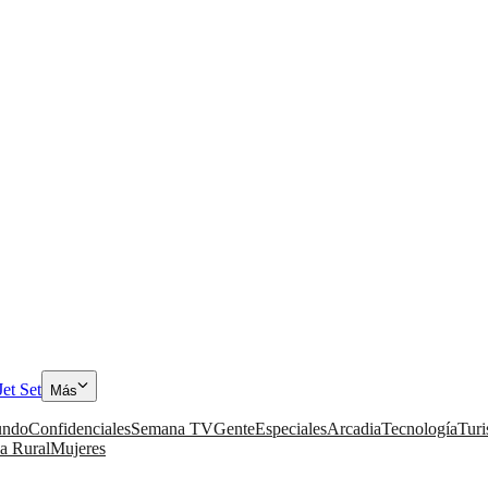
Jet Set
Más
ndo
Confidenciales
Semana TV
Gente
Especiales
Arcadia
Tecnología
Tur
a Rural
Mujeres