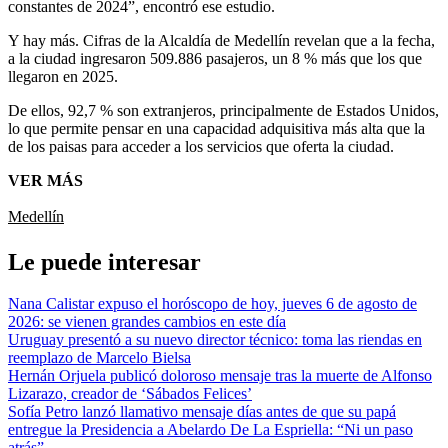
constantes de 2024”, encontró ese estudio.
Y hay más. Cifras de la Alcaldía de Medellín revelan que a la fecha,
a la ciudad ingresaron 509.886 pasajeros, un 8 % más que los que
llegaron en 2025.
De ellos, 92,7 % son extranjeros, principalmente de Estados Unidos,
lo que permite pensar en una capacidad adquisitiva más alta que la
de los paisas para acceder a los servicios que oferta la ciudad.
VER MÁS
Medellín
Le puede interesar
Nana Calistar expuso el horóscopo de hoy, jueves 6 de agosto de
2026: se vienen grandes cambios en este día
Uruguay presentó a su nuevo director técnico: toma las riendas en
reemplazo de Marcelo Bielsa
Hernán Orjuela publicó doloroso mensaje tras la muerte de Alfonso
Lizarazo, creador de ‘Sábados Felices’
Sofía Petro lanzó llamativo mensaje días antes de que su papá
entregue la Presidencia a Abelardo De La Espriella: “Ni un paso
atrás”