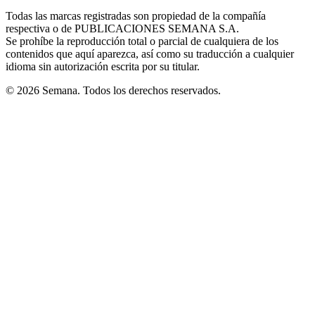
in
window
window
window
window
window
Todas las marcas registradas son propiedad de la compañía
new
respectiva o de PUBLICACIONES SEMANA S.A.
window
Se prohíbe la reproducción total o parcial de cualquiera de los
contenidos que aquí aparezca, así como su traducción a cualquier
idioma sin autorización escrita por su titular.
© 2026 Semana. Todos los derechos reservados.