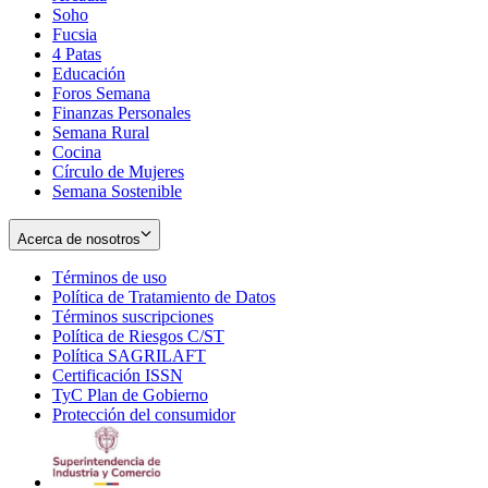
Soho
Opens
Fucsia
in
Opens
4 Patas
new
in
Educación
window
new
Foros Semana
window
Finanzas Personales
Semana Rural
Cocina
Círculo de Mujeres
Semana Sostenible
Acerca de nosotros
Términos de uso
Opens
Política de Tratamiento de Datos
in
Opens
Términos suscripciones
new
Opens
in
Política de Riesgos C/ST
window
in
Opens
new
Política SAGRILAFT
Opens
new
in
window
Certificación ISSN
Opens
in
window
new
TyC Plan de Gobierno
in
new
Opens
window
Protección del consumidor
new
window
in
Opens
window
new
in
window
new
window