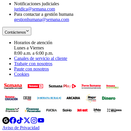
Notificaciones judiciales
juridica@semana.com
Para contactar a gestión humana
gestionhumana@semana.com
Contáctenos
Horarios de atención
Lunes a Viernes
8:00 a.m. a 6:00 p.m.
Canales de servicio al cliente
Trabaje con nosotros
Paute con nosotros
Cookies
Opens
Opens
Opens
Opens
Opens
in
in
in
in
in
Aviso de Privacidad
Opens
new
new
new
new
new