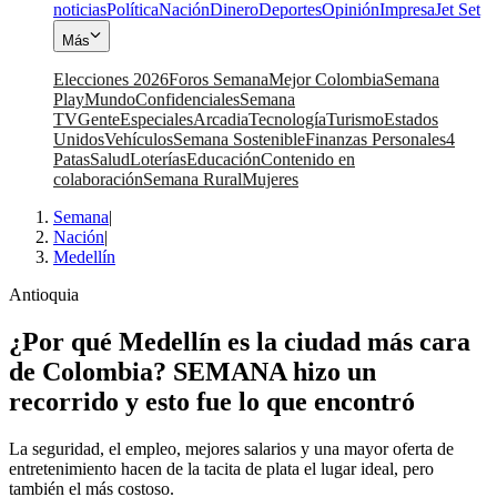
noticias
Política
Nación
Dinero
Deportes
Opinión
Impresa
Jet Set
Más
Elecciones 2026
Foros Semana
Mejor Colombia
Semana
Play
Mundo
Confidenciales
Semana
TV
Gente
Especiales
Arcadia
Tecnología
Turismo
Estados
Unidos
Vehículos
Semana Sostenible
Finanzas Personales
4
Patas
Salud
Loterías
Educación
Contenido en
colaboración
Semana Rural
Mujeres
Semana
|
Nación
|
Medellín
Antioquia
¿Por qué Medellín es la ciudad más cara
de Colombia? SEMANA hizo un
recorrido y esto fue lo que encontró
La seguridad, el empleo, mejores salarios y una mayor oferta de
entretenimiento hacen de la tacita de plata el lugar ideal, pero
también el más costoso.