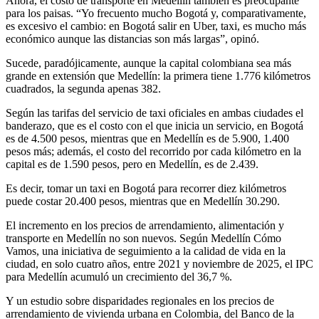
Ahora, el costo de transporte en Medellín también es preocupante
para los paisas. “Yo frecuento mucho Bogotá y, comparativamente,
es excesivo el cambio: en Bogotá salir en Uber, taxi, es mucho más
económico aunque las distancias son más largas”, opinó.
Sucede, paradójicamente, aunque la capital colombiana sea más
grande en extensión que Medellín: la primera tiene 1.776 kilómetros
cuadrados, la segunda apenas 382.
Según las tarifas del servicio de taxi oficiales en ambas ciudades el
banderazo, que es el costo con el que inicia un servicio, en Bogotá
es de 4.500 pesos, mientras que en Medellín es de 5.900, 1.400
pesos más; además, el costo del recorrido por cada kilómetro en la
capital es de 1.590 pesos, pero en Medellín, es de 2.439.
Es decir, tomar un taxi en Bogotá para recorrer diez kilómetros
puede costar 20.400 pesos, mientras que en Medellín 30.290.
El incremento en los precios de arrendamiento, alimentación y
transporte en Medellín no son nuevos. Según Medellín Cómo
Vamos, una iniciativa de seguimiento a la calidad de vida en la
ciudad, en solo cuatro años, entre 2021 y noviembre de 2025, el IPC
para Medellín acumuló un crecimiento del 36,7 %.
Y un estudio sobre disparidades regionales en los precios de
arrendamiento de vivienda urbana en Colombia, del Banco de la