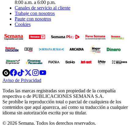
8:00 a.m. a 6:00 p.m.
Canales de servicio al cliente
Trabaje con nosotros
Paute con nosotros
Cookies
Opens
Opens
Opens
Opens
Opens
in
in
in
in
in
Aviso de Privacidad
Opens
new
new
new
new
new
in
window
window
window
window
window
Todas las marcas registradas son propiedad de la compañía
new
respectiva o de PUBLICACIONES SEMANA S.A.
window
Se prohíbe la reproducción total o parcial de cualquiera de los
contenidos que aquí aparezca, así como su traducción a cualquier
idioma sin autorización escrita por su titular.
© 2026 Semana. Todos los derechos reservados.