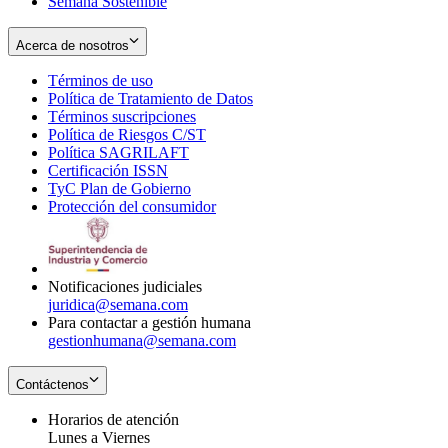
Semana Sostenible
Acerca de nosotros
Términos de uso
Opens
Política de Tratamiento de Datos
in
Opens
Términos suscripciones
new
Opens
in
Política de Riesgos C/ST
window
in
Opens
new
Política SAGRILAFT
Opens
new
in
window
Certificación ISSN
Opens
in
window
new
TyC Plan de Gobierno
in
new
Opens
window
Protección del consumidor
new
window
in
Opens
window
new
in
window
new
window
Notificaciones judiciales
juridica@semana.com
Para contactar a gestión humana
gestionhumana@semana.com
Contáctenos
Horarios de atención
Lunes a Viernes