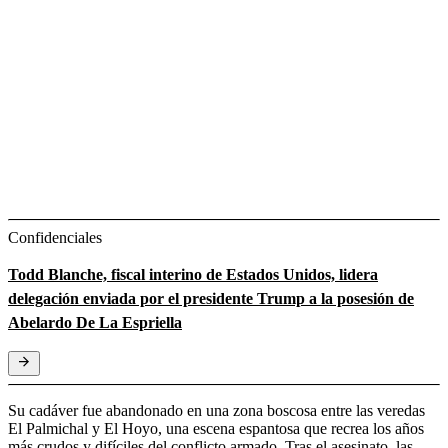
Confidenciales
Todd Blanche, fiscal interino de Estados Unidos, lidera
delegación enviada por el presidente Trump a la posesión de
Abelardo De La Espriella
Su cadáver fue abandonado en una zona boscosa entre las veredas
El Palmichal y El Hoyo, una escena espantosa que recrea los años
más crudos y difíciles del conflicto armado. Tras el asesinato, las