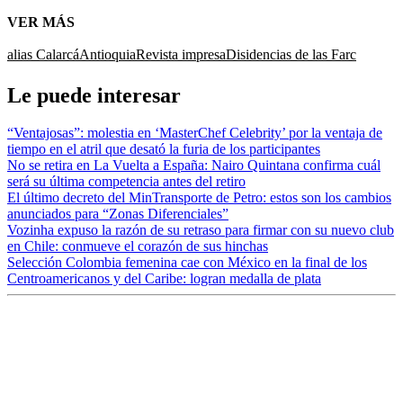
VER MÁS
alias Calarcá
Antioquia
Revista impresa
Disidencias de las Farc
Le puede interesar
“Ventajosas”: molestia en ‘MasterChef Celebrity’ por la ventaja de
tiempo en el atril que desató la furia de los participantes
No se retira en La Vuelta a España: Nairo Quintana confirma cuál
será su última competencia antes del retiro
El último decreto del MinTransporte de Petro: estos son los cambios
anunciados para “Zonas Diferenciales”
Vozinha expuso la razón de su retraso para firmar con su nuevo club
en Chile: conmueve el corazón de sus hinchas
Selección Colombia femenina cae con México en la final de los
Centroamericanos y del Caribe: logran medalla de plata