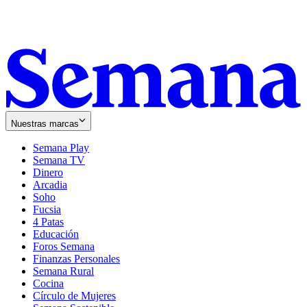
Nuestras marcas
Semana Play
Semana TV
Dinero
Arcadia
Soho
Opens
Fucsia
in
Opens
4 Patas
new
in
Educación
window
new
Foros Semana
window
Finanzas Personales
Semana Rural
Cocina
Círculo de Mujeres