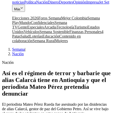
noticias
Política
Nación
Dinero
Deportes
Opinión
Impresa
Jet Set
Más
Elecciones 2026
Foros Semana
Mejor Colombia
Semana
Play
Mundo
Confidenciales
Semana
TV
Gente
Especiales
Arcadia
Tecnología
Turismo
Estados
Unidos
Vehículos
Semana Sostenible
Finanzas Personales
4
Patas
Salud
Loterías
Educación
Contenido en
colaboración
Semana Rural
Mujeres
Semana
|
Nación
Nación
Así es el régimen de terror y barbarie que
alias Calarcá tiene en Antioquia y que el
periodista Mateo Pérez pretendía
denunciar
El periodista Mateo Pérez Rueda fue asesinado por las disidencias
de alias Calarcá, gestor de paz del Gobierno Petro. Así se vive bajo