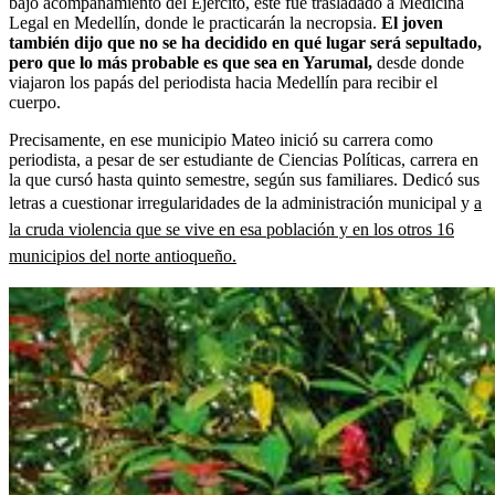
bajo acompañamiento del Ejército, este fue trasladado a Medicina
Legal en Medellín, donde le practicarán la necropsia.
El joven
también dijo que no se ha decidido en qué lugar será sepultado,
pero que lo más probable es que sea en Yarumal,
desde donde
viajaron los papás del periodista hacia Medellín para recibir el
cuerpo.
Precisamente, en ese municipio Mateo inició su carrera como
periodista, a pesar de ser estudiante de Ciencias Políticas, carrera en
la que cursó hasta quinto semestre, según sus familiares. Dedicó sus
letras a cuestionar irregularidades de la administración municipal y
a
la cruda violencia que se vive en esa población y en los otros 16
municipios del norte antioqueño.