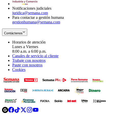
window
Notificaciones judiciales
juridica@semana.com
Para contactar a gestión humana
gestionhumana@semana.com
Contáctenos
Horarios de atención
Lunes a Viernes
8:00 a.m. a 6:00 p.m.
Canales de servicio al cliente
Trabaje con nosotros
Paute con nosotros
Cookies
Opens
Opens
Opens
Opens
Opens
in
in
in
in
in