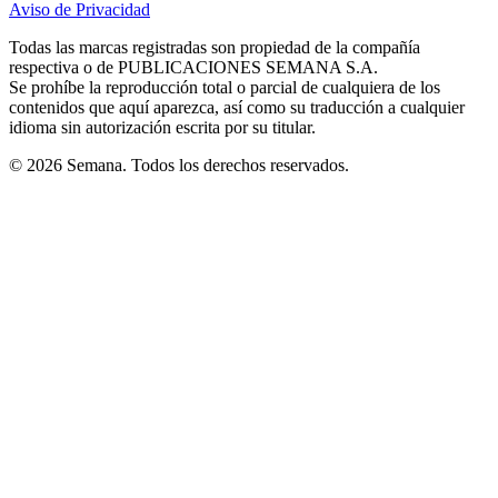
Aviso de Privacidad
Opens
new
new
new
new
new
in
window
window
window
window
window
Todas las marcas registradas son propiedad de la compañía
new
respectiva o de PUBLICACIONES SEMANA S.A.
window
Se prohíbe la reproducción total o parcial de cualquiera de los
contenidos que aquí aparezca, así como su traducción a cualquier
idioma sin autorización escrita por su titular.
© 2026 Semana. Todos los derechos reservados.