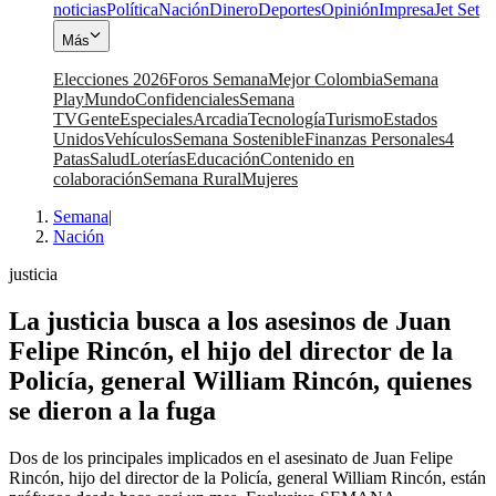
noticias
Política
Nación
Dinero
Deportes
Opinión
Impresa
Jet Set
Más
Elecciones 2026
Foros Semana
Mejor Colombia
Semana
Play
Mundo
Confidenciales
Semana
TV
Gente
Especiales
Arcadia
Tecnología
Turismo
Estados
Unidos
Vehículos
Semana Sostenible
Finanzas Personales
4
Patas
Salud
Loterías
Educación
Contenido en
colaboración
Semana Rural
Mujeres
Semana
|
Nación
justicia
La justicia busca a los asesinos de Juan
Felipe Rincón, el hijo del director de la
Policía, general William Rincón, quienes
se dieron a la fuga
Dos de los principales implicados en el asesinato de Juan Felipe
Rincón, hijo del director de la Policía, general William Rincón, están