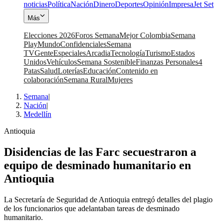
noticias
Política
Nación
Dinero
Deportes
Opinión
Impresa
Jet Set
Más
Elecciones 2026
Foros Semana
Mejor Colombia
Semana
Play
Mundo
Confidenciales
Semana
TV
Gente
Especiales
Arcadia
Tecnología
Turismo
Estados
Unidos
Vehículos
Semana Sostenible
Finanzas Personales
4
Patas
Salud
Loterías
Educación
Contenido en
colaboración
Semana Rural
Mujeres
Semana
|
Nación
|
Medellín
Antioquia
Disidencias de las Farc secuestraron a
equipo de desminado humanitario en
Antioquia
La Secretaría de Seguridad de Antioquia entregó detalles del plagio
de los funcionarios que adelantaban tareas de desminado
humanitario.