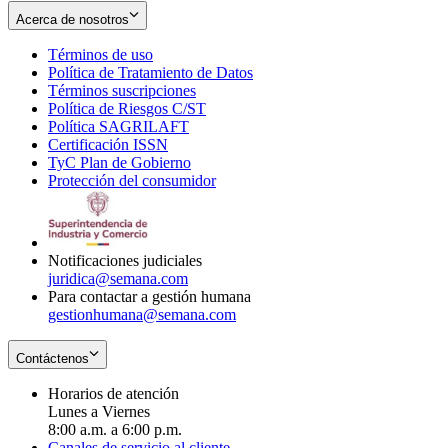
Acerca de nosotros
Términos de uso
Opens
Política de Tratamiento de Datos
in
Opens
Términos suscripciones
new
Opens
in
Política de Riesgos C/ST
window
in
Opens
new
Política SAGRILAFT
Opens
new
in
window
Certificación ISSN
Opens
in
window
new
TyC Plan de Gobierno
in
new
Opens
window
Protección del consumidor
new
window
in
Opens
window
new
in
window
new
window
Notificaciones judiciales
juridica@semana.com
Para contactar a gestión humana
gestionhumana@semana.com
Contáctenos
Horarios de atención
Lunes a Viernes
8:00 a.m. a 6:00 p.m.
Canales de servicio al cliente