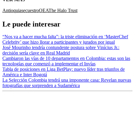
Antioquia
secuestro
OEA
The Halo Trust
Le puede interesar
“Nos va a hacer mucha falta”: la triste eliminación en ‘MasterChef
Celebrity’ que hizo llorar a participantes y jurados por igual
José Mourinho tendría contundente postura sobre Vinícius Jr.:
decisión sería clave en Real Madrid
Cambiaron las vías de 10 departamentos en Colombia: estas son las
tecnologías que comenzó a implementar el Invías
Tabla de posiciones en Liga BetPlay: nuevo líder tras triunfos de
América e Inter Bogotá
La Selección Colombia tendrá una imponente casa: Revelan nuevas
fotografías que sorprenden a Sudamérica