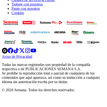
Trabaje con nosotros
Paute con nosotros
Cookies
Opens
Opens
Opens
Opens
Opens
in
in
in
in
in
Aviso de Privacidad
Opens
new
new
new
new
new
in
window
window
window
window
window
Todas las marcas registradas son propiedad de la compañía
new
respectiva o de PUBLICACIONES SEMANA S.A.
window
Se prohíbe la reproducción total o parcial de cualquiera de los
contenidos que aquí aparezca, así como su traducción a cualquier
idioma sin autorización escrita por su titular.
© 2026 Semana. Todos los derechos reservados.