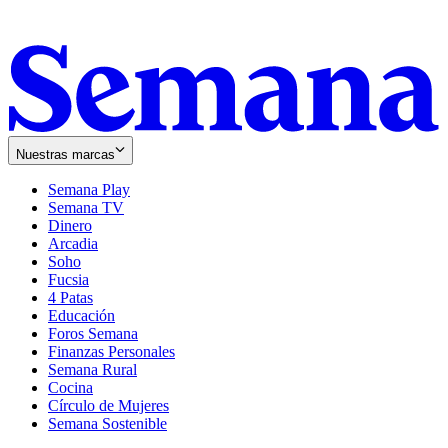
Nuestras marcas
Semana Play
Semana TV
Dinero
Arcadia
Soho
Opens
Fucsia
in
Opens
4 Patas
new
in
Educación
window
new
Foros Semana
window
Finanzas Personales
Semana Rural
Cocina
Círculo de Mujeres
Semana Sostenible