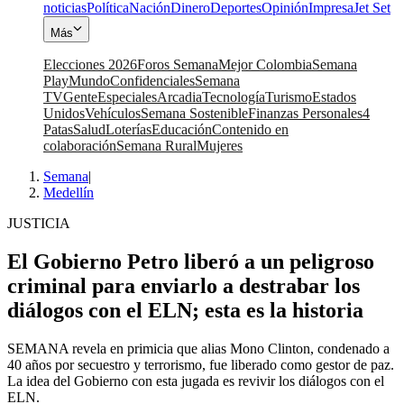
noticias
Política
Nación
Dinero
Deportes
Opinión
Impresa
Jet Set
Más
Elecciones 2026
Foros Semana
Mejor Colombia
Semana
Play
Mundo
Confidenciales
Semana
TV
Gente
Especiales
Arcadia
Tecnología
Turismo
Estados
Unidos
Vehículos
Semana Sostenible
Finanzas Personales
4
Patas
Salud
Loterías
Educación
Contenido en
colaboración
Semana Rural
Mujeres
Semana
|
Medellín
JUSTICIA
El Gobierno Petro liberó a un peligroso
criminal para enviarlo a destrabar los
diálogos con el ELN; esta es la historia
SEMANA revela en primicia que alias Mono Clinton, condenado a
40 años por secuestro y terrorismo, fue liberado como gestor de paz.
La idea del Gobierno con esta jugada es revivir los diálogos con el
ELN.