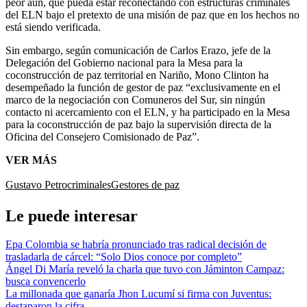
peor aún, que pueda estar reconectando con estructuras criminales
del ELN bajo el pretexto de una misión de paz que en los hechos no
está siendo verificada.
Sin embargo, según comunicación de Carlos Erazo, jefe de la
Delegación del Gobierno nacional para la Mesa para la
coconstrucción de paz territorial en Nariño, Mono Clinton ha
desempeñado la función de gestor de paz “exclusivamente en el
marco de la negociación con Comuneros del Sur, sin ningún
contacto ni acercamiento con el ELN, y ha participado en la Mesa
para la coconstrucción de paz bajo la supervisión directa de la
Oficina del Consejero Comisionado de Paz”.
VER MÁS
Gustavo Petro
criminales
Gestores de paz
Le puede interesar
Epa Colombia se habría pronunciado tras radical decisión de
trasladarla de cárcel: “Solo Dios conoce por completo”
Ángel Di María reveló la charla que tuvo con Jáminton Campaz:
busca convencerlo
La millonada que ganaría Jhon Lucumí si firma con Juventus:
destaparon la cifra