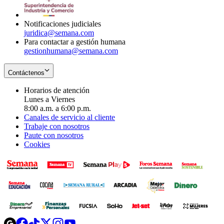
window
new
window
Notificaciones judiciales
juridica@semana.com
Para contactar a gestión humana
gestionhumana@semana.com
Contáctenos
Horarios de atención
Lunes a Viernes
8:00 a.m. a 6:00 p.m.
Canales de servicio al cliente
Trabaje con nosotros
Paute con nosotros
Cookies
Opens
Opens
Opens
Opens
Opens