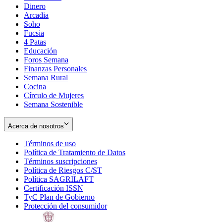
Dinero
Arcadia
Soho
Opens
Fucsia
in
Opens
4 Patas
new
in
Educación
window
new
Foros Semana
window
Finanzas Personales
Semana Rural
Cocina
Círculo de Mujeres
Semana Sostenible
Acerca de nosotros
Términos de uso
Opens
Política de Tratamiento de Datos
in
Opens
Términos suscripciones
new
Opens
in
Política de Riesgos C/ST
window
in
Opens
new
Política SAGRILAFT
Opens
new
in
window
Certificación ISSN
Opens
in
window
new
TyC Plan de Gobierno
in
new
Opens
window
Protección del consumidor
new
window
in
Opens
window
new
in