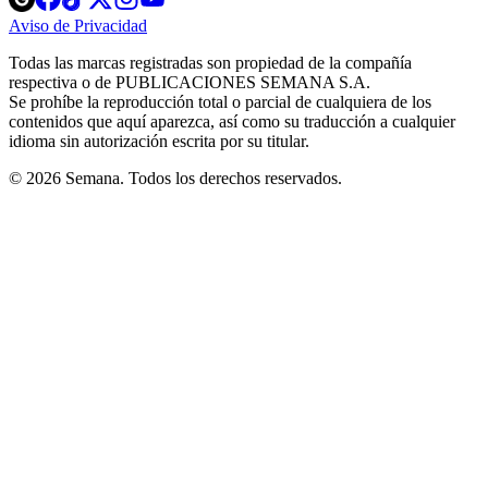
in
in
in
in
in
Aviso de Privacidad
Opens
new
new
new
new
new
in
window
window
window
window
window
Todas las marcas registradas son propiedad de la compañía
new
respectiva o de PUBLICACIONES SEMANA S.A.
window
Se prohíbe la reproducción total o parcial de cualquiera de los
contenidos que aquí aparezca, así como su traducción a cualquier
idioma sin autorización escrita por su titular.
© 2026 Semana. Todos los derechos reservados.