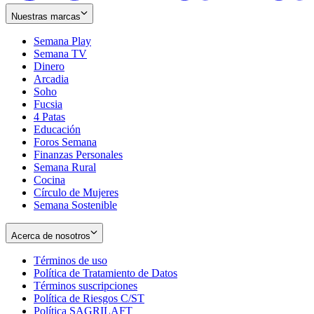
Nuestras marcas
Semana Play
Semana TV
Dinero
Arcadia
Soho
Opens
Fucsia
in
Opens
4 Patas
new
in
Educación
window
new
Foros Semana
window
Finanzas Personales
Semana Rural
Cocina
Círculo de Mujeres
Semana Sostenible
Acerca de nosotros
Términos de uso
Opens
Política de Tratamiento de Datos
in
Opens
Términos suscripciones
new
Opens
in
Política de Riesgos C/ST
window
in
Opens
new
Política SAGRILAFT
Opens
new
in
window