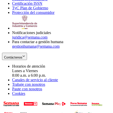
Certificación ISSN
Opens
in
window
new
TyC Plan de Gobierno
in
new
Opens
window
Protección del consumidor
new
window
in
Opens
window
new
in
window
new
window
Notificaciones judiciales
juridica@semana.com
Para contactar a gestión humana
gestionhumana@semana.com
Contáctenos
Horarios de atención
Lunes a Viernes
8:00 a.m. a 6:00 p.m.
Canales de servicio al cliente
Trabaje con nosotros
Paute con nosotros
Cookies