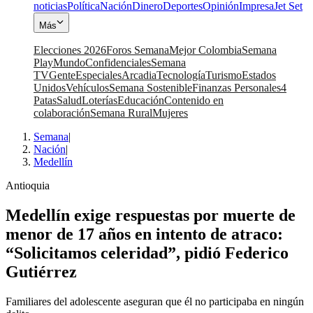
noticias
Política
Nación
Dinero
Deportes
Opinión
Impresa
Jet Set
Más
Elecciones 2026
Foros Semana
Mejor Colombia
Semana
Play
Mundo
Confidenciales
Semana
TV
Gente
Especiales
Arcadia
Tecnología
Turismo
Estados
Unidos
Vehículos
Semana Sostenible
Finanzas Personales
4
Patas
Salud
Loterías
Educación
Contenido en
colaboración
Semana Rural
Mujeres
Semana
|
Nación
|
Medellín
Antioquia
Medellín exige respuestas por muerte de
menor de 17 años en intento de atraco:
“Solicitamos celeridad”, pidió Federico
Gutiérrez
Familiares del adolescente aseguran que él no participaba en ningún