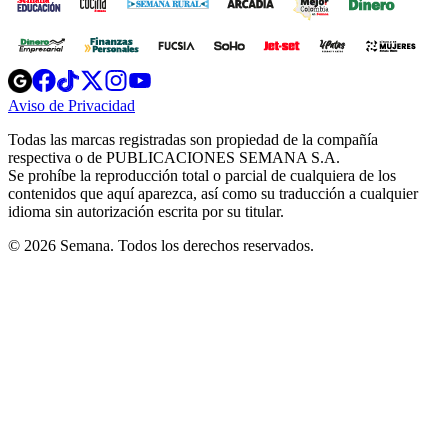
Opens
Opens
Opens
Opens
Opens
in
in
in
in
in
Aviso de Privacidad
Opens
new
new
new
new
new
in
window
window
window
window
window
Todas las marcas registradas son propiedad de la compañía
new
respectiva o de PUBLICACIONES SEMANA S.A.
window
Se prohíbe la reproducción total o parcial de cualquiera de los
contenidos que aquí aparezca, así como su traducción a cualquier
idioma sin autorización escrita por su titular.
© 2026 Semana. Todos los derechos reservados.