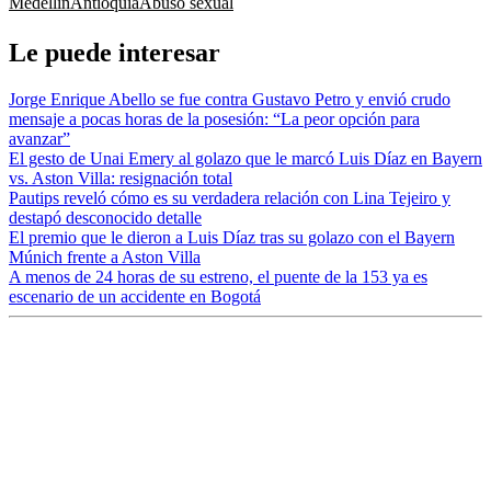
Medellín
Antioquia
Abuso sexual
Le puede interesar
Jorge Enrique Abello se fue contra Gustavo Petro y envió crudo
mensaje a pocas horas de la posesión: “La peor opción para
avanzar”
El gesto de Unai Emery al golazo que le marcó Luis Díaz en Bayern
vs. Aston Villa: resignación total
Pautips reveló cómo es su verdadera relación con Lina Tejeiro y
destapó desconocido detalle
El premio que le dieron a Luis Díaz tras su golazo con el Bayern
Múnich frente a Aston Villa
A menos de 24 horas de su estreno, el puente de la 153 ya es
escenario de un accidente en Bogotá