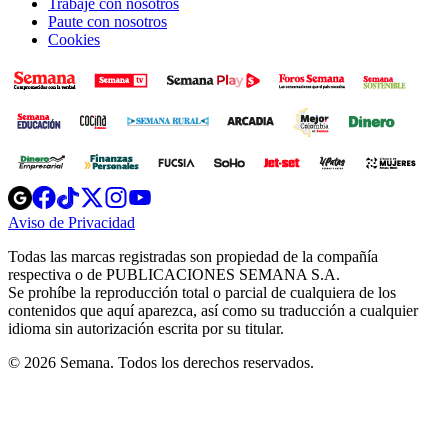
Trabaje con nosotros
Paute con nosotros
Cookies
Opens
Opens
Opens
Opens
Opens
in
in
in
in
in
Aviso de Privacidad
Opens
new
new
new
new
new
in
window
window
window
window
window
Todas las marcas registradas son propiedad de la compañía
new
respectiva o de PUBLICACIONES SEMANA S.A.
window
Se prohíbe la reproducción total o parcial de cualquiera de los
contenidos que aquí aparezca, así como su traducción a cualquier
idioma sin autorización escrita por su titular.
© 2026 Semana. Todos los derechos reservados.