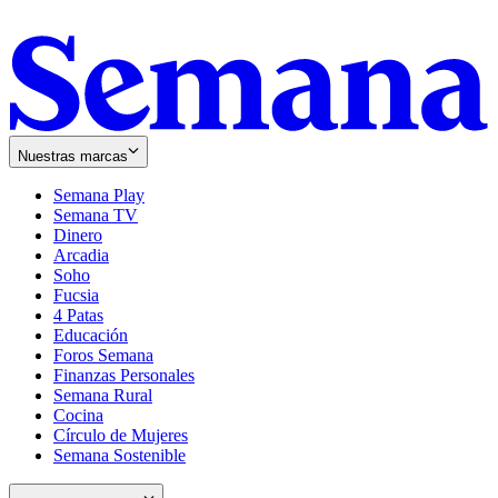
Nuestras marcas
Semana Play
Semana TV
Dinero
Arcadia
Soho
Opens
Fucsia
in
Opens
4 Patas
new
in
Educación
window
new
Foros Semana
window
Finanzas Personales
Semana Rural
Cocina
Círculo de Mujeres
Semana Sostenible