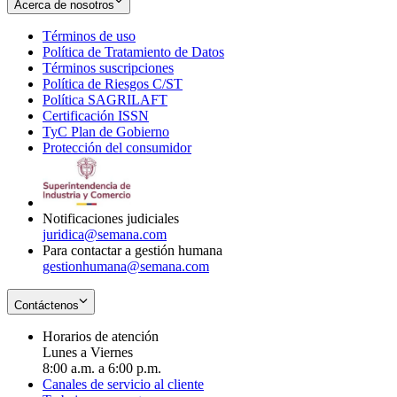
Acerca de nosotros
Términos de uso
Opens
Política de Tratamiento de Datos
in
Opens
Términos suscripciones
new
Opens
in
Política de Riesgos C/ST
window
in
Opens
new
Política SAGRILAFT
Opens
new
in
window
Certificación ISSN
Opens
in
window
new
TyC Plan de Gobierno
in
new
Opens
window
Protección del consumidor
new
window
in
Opens
window
new
in
window
new
window
Notificaciones judiciales
juridica@semana.com
Para contactar a gestión humana
gestionhumana@semana.com
Contáctenos
Horarios de atención
Lunes a Viernes
8:00 a.m. a 6:00 p.m.
Canales de servicio al cliente