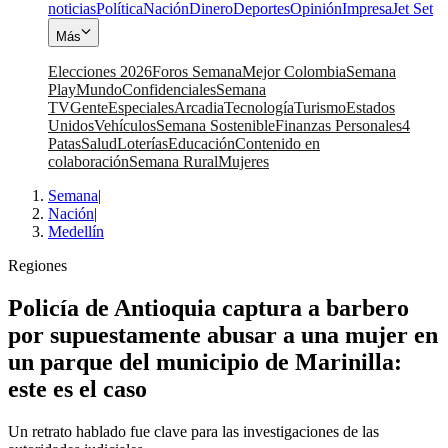
noticias
Política
Nación
Dinero
Deportes
Opinión
Impresa
Jet Set
Más
Elecciones 2026
Foros Semana
Mejor Colombia
Semana
Play
Mundo
Confidenciales
Semana
TV
Gente
Especiales
Arcadia
Tecnología
Turismo
Estados
Unidos
Vehículos
Semana Sostenible
Finanzas Personales
4
Patas
Salud
Loterías
Educación
Contenido en
colaboración
Semana Rural
Mujeres
Semana
|
Nación
|
Medellín
Regiones
Policía de Antioquia captura a barbero
por supuestamente abusar a una mujer en
un parque del municipio de Marinilla:
este es el caso
Un retrato hablado fue clave para las investigaciones de las