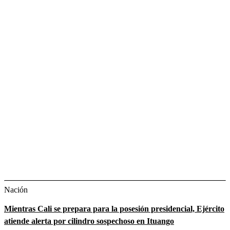
Nación
Mientras Cali se prepara para la posesión presidencial, Ejército
atiende alerta por cilindro sospechoso en Ituango