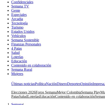
Confidenciales
Semana TV
Gente
Especiales
Arcadia
Tecnología
Turismo
Estados Unidos
Vehículos
Semana Sostenible
Finanzas Personales
4 Patas
Salud
Loterías
Educación
Contenido en colaboración
Semana Rural
Mujeres
Últimas noticias
Política
Nación
Dinero
Deportes
Opinión
Impresa
Elecciones 2026
Foros Semana
Mejor Colombia
Semana Play
Mu
Patas
Salud
Loterías
Educación
Contenido en colaboración
Seman
Semana
|