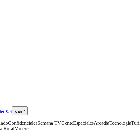
Jet Set
Más
ndo
Confidenciales
Semana TV
Gente
Especiales
Arcadia
Tecnología
Tur
a Rural
Mujeres