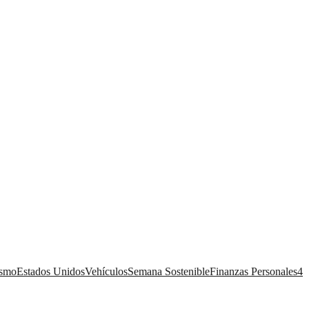
ismo
Estados Unidos
Vehículos
Semana Sostenible
Finanzas Personales
4