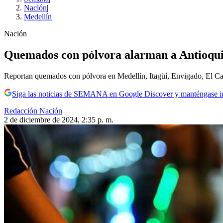
Nación
|
Medellín
Nación
Quemados con pólvora alarman a Antioquia:
Reportan quemados con pólvora en Medellín, Itagüí, Envigado, El Ca
Siga las noticias de SEMANA en Google Discover y manténgase 
Redacción Nación
2 de diciembre de 2024, 2:35 p. m.