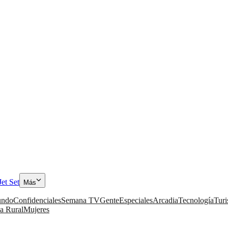
Jet Set
Más
ndo
Confidenciales
Semana TV
Gente
Especiales
Arcadia
Tecnología
Tur
a Rural
Mujeres