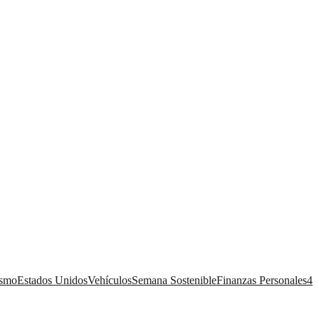
ismo
Estados Unidos
Vehículos
Semana Sostenible
Finanzas Personales
4