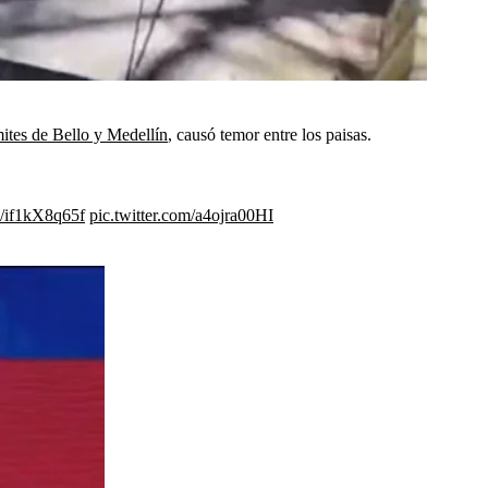
ites de Bello y Medellín
, causó temor entre los paisas.
co/if1kX8q65f
pic.twitter.com/a4ojra00HI