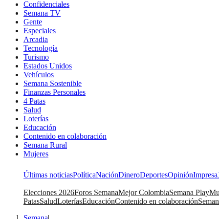
Confidenciales
Semana TV
Gente
Especiales
Arcadia
Tecnología
Turismo
Estados Unidos
Vehículos
Semana Sostenible
Finanzas Personales
4 Patas
Salud
Loterías
Educación
Contenido en colaboración
Semana Rural
Mujeres
Últimas noticias
Política
Nación
Dinero
Deportes
Opinión
Impresa
Elecciones 2026
Foros Semana
Mejor Colombia
Semana Play
Mu
Patas
Salud
Loterías
Educación
Contenido en colaboración
Seman
Semana
|