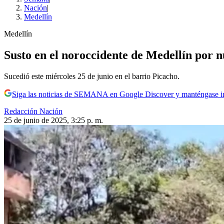
Nación
|
Medellín
Medellín
Susto en el noroccidente de Medellín por 
Sucedió este miércoles 25 de junio en el barrio Picacho.
Siga las noticias de SEMANA en Google Discover y manténgase 
Redacción Nación
25 de junio de 2025, 3:25 p. m.