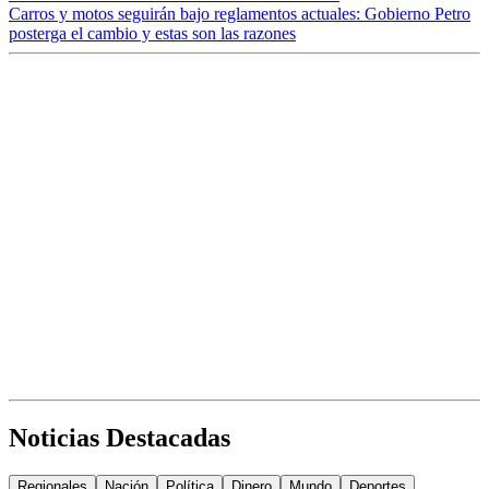
Carros y motos seguirán bajo reglamentos actuales: Gobierno Petro
posterga el cambio y estas son las razones
Noticias Destacadas
Regionales
Nación
Política
Dinero
Mundo
Deportes