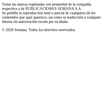
in
window
window
window
window
window
Todas las marcas registradas son propiedad de la compañía
new
respectiva o de PUBLICACIONES SEMANA S.A.
window
Se prohíbe la reproducción total o parcial de cualquiera de los
contenidos que aquí aparezca, así como su traducción a cualquier
idioma sin autorización escrita por su titular.
© 2026 Semana. Todos los derechos reservados.