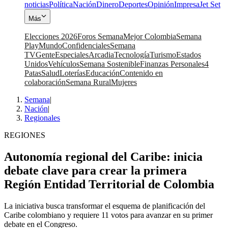
noticias
Política
Nación
Dinero
Deportes
Opinión
Impresa
Jet Set
Más
Elecciones 2026
Foros Semana
Mejor Colombia
Semana
Play
Mundo
Confidenciales
Semana
TV
Gente
Especiales
Arcadia
Tecnología
Turismo
Estados
Unidos
Vehículos
Semana Sostenible
Finanzas Personales
4
Patas
Salud
Loterías
Educación
Contenido en
colaboración
Semana Rural
Mujeres
Semana
|
Nación
|
Regionales
REGIONES
Autonomía regional del Caribe: inicia
debate clave para crear la primera
Región Entidad Territorial de Colombia
La iniciativa busca transformar el esquema de planificación del
Caribe colombiano y requiere 11 votos para avanzar en su primer
debate en el Congreso.