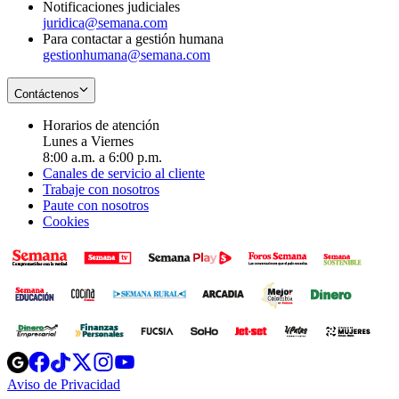
Notificaciones judiciales
juridica@semana.com
Para contactar a gestión humana
gestionhumana@semana.com
Contáctenos
Horarios de atención
Lunes a Viernes
8:00 a.m. a 6:00 p.m.
Canales de servicio al cliente
Trabaje con nosotros
Paute con nosotros
Cookies
Opens
Opens
Opens
Opens
Opens
in
in
in
in
in
Aviso de Privacidad
Opens
new
new
new
new
new