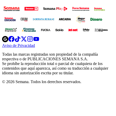
Opens
Opens
Opens
Opens
Opens
in
in
in
in
in
Aviso de Privacidad
Opens
new
new
new
new
new
in
window
window
window
window
window
Todas las marcas registradas son propiedad de la compañía
new
respectiva o de PUBLICACIONES SEMANA S.A.
window
Se prohíbe la reproducción total o parcial de cualquiera de los
contenidos que aquí aparezca, así como su traducción a cualquier
idioma sin autorización escrita por su titular.
© 2026 Semana. Todos los derechos reservados.