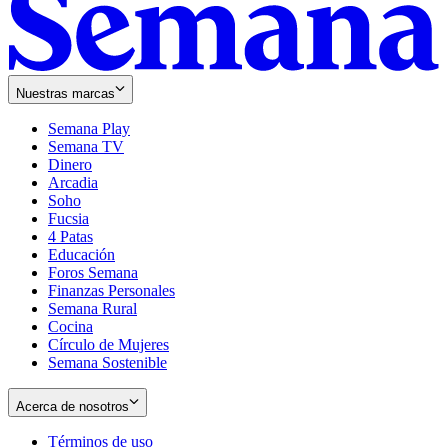
Nuestras marcas
Semana Play
Semana TV
Dinero
Arcadia
Soho
Opens
Fucsia
in
Opens
4 Patas
new
in
Educación
window
new
Foros Semana
window
Finanzas Personales
Semana Rural
Cocina
Círculo de Mujeres
Semana Sostenible
Acerca de nosotros
Términos de uso
Opens