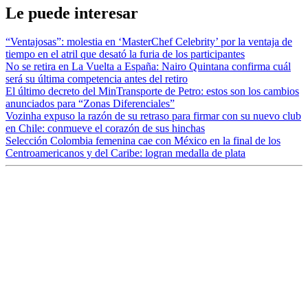
Le puede interesar
“Ventajosas”: molestia en ‘MasterChef Celebrity’ por la ventaja de
tiempo en el atril que desató la furia de los participantes
No se retira en La Vuelta a España: Nairo Quintana confirma cuál
será su última competencia antes del retiro
El último decreto del MinTransporte de Petro: estos son los cambios
anunciados para “Zonas Diferenciales”
Vozinha expuso la razón de su retraso para firmar con su nuevo club
en Chile: conmueve el corazón de sus hinchas
Selección Colombia femenina cae con México en la final de los
Centroamericanos y del Caribe: logran medalla de plata