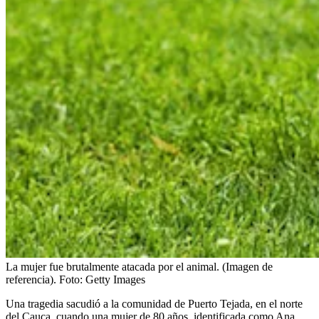
La mujer fue brutalmente atacada por el animal. (Imagen de
referencia).
Foto:
Getty Images
Una tragedia sacudió a la comunidad de Puerto Tejada, en el norte
del Cauca, cuando una mujer de 80 años, identificada como Ana