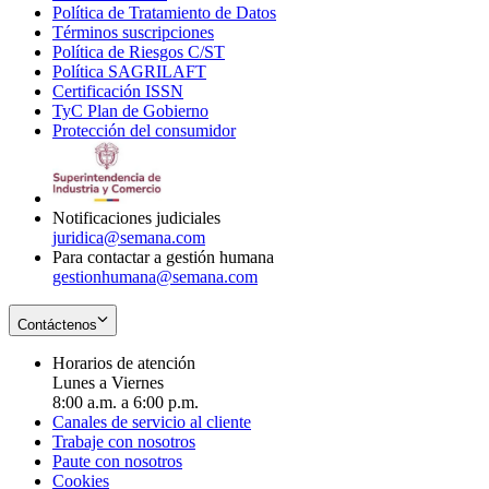
Política de Tratamiento de Datos
in
Opens
Términos suscripciones
new
Opens
in
Política de Riesgos C/ST
window
in
Opens
new
Política SAGRILAFT
Opens
new
in
window
Certificación ISSN
Opens
in
window
new
TyC Plan de Gobierno
in
new
Opens
window
Protección del consumidor
new
window
in
Opens
window
new
in
window
new
window
Notificaciones judiciales
juridica@semana.com
Para contactar a gestión humana
gestionhumana@semana.com
Contáctenos
Horarios de atención
Lunes a Viernes
8:00 a.m. a 6:00 p.m.
Canales de servicio al cliente
Trabaje con nosotros
Paute con nosotros
Cookies