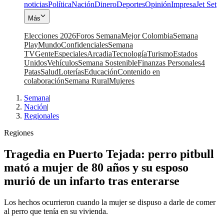
noticias
Política
Nación
Dinero
Deportes
Opinión
Impresa
Jet Set
Más
Elecciones 2026
Foros Semana
Mejor Colombia
Semana
Play
Mundo
Confidenciales
Semana
TV
Gente
Especiales
Arcadia
Tecnología
Turismo
Estados
Unidos
Vehículos
Semana Sostenible
Finanzas Personales
4
Patas
Salud
Loterías
Educación
Contenido en
colaboración
Semana Rural
Mujeres
Semana
|
Nación
|
Regionales
Regiones
Tragedia en Puerto Tejada: perro pitbull
mató a mujer de 80 años y su esposo
murió de un infarto tras enterarse
Los hechos ocurrieron cuando la mujer se dispuso a darle de comer
al perro que tenía en su vivienda.