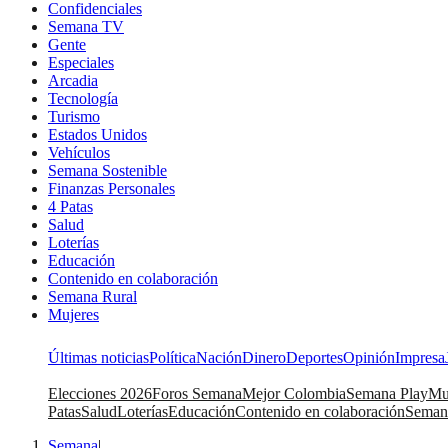
Confidenciales
Semana TV
Gente
Especiales
Arcadia
Tecnología
Turismo
Estados Unidos
Vehículos
Semana Sostenible
Finanzas Personales
4 Patas
Salud
Loterías
Educación
Contenido en colaboración
Semana Rural
Mujeres
Últimas noticias
Política
Nación
Dinero
Deportes
Opinión
Impresa
Elecciones 2026
Foros Semana
Mejor Colombia
Semana Play
Mu
Patas
Salud
Loterías
Educación
Contenido en colaboración
Seman
Semana
|