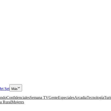
Jet Set
Más
ndo
Confidenciales
Semana TV
Gente
Especiales
Arcadia
Tecnología
Tur
a Rural
Mujeres