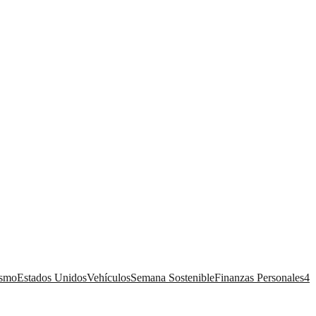
ismo
Estados Unidos
Vehículos
Semana Sostenible
Finanzas Personales
4