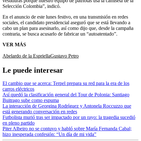
vestiduras porque nuestro equipo de patriotas usa la camiseta de la
Selección Colombia”, indicó.
En el anuncio de este lunes festivo, en una transmisión en redes
sociales, el candidato presidencial aseguró que se está llevando a
cabo un plan para asesinarlo, así como dijo que, desde la campaña
contraria, se busca acusarlo de fabricar un “autoatentado”.
VER MÁS
Abelardo de la Espriella
Gustavo Petro
Le puede interesar
El cambio que se acerca: Terpel prepara su red para la era de los
carros eléctricos
Así quedó la clasificación general del Tour de Polonia: Santiago
Buitrago sube como espuma
La interacción de Georgina Rodríguez y Antonela Roccuzzo que
está generando conversación en redes
Futbolista murió tras ser impactado por un rayo: la tragedia sucedió
en pleno partido
Piter Albeiro no se contuvo y habló sobre María Fernanda Cabal;
hizo inesperada confesión: “Un día de mi vida”