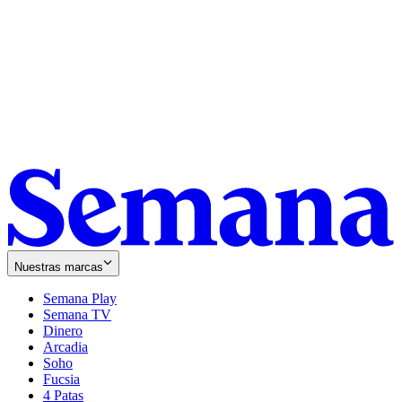
Nuestras marcas
Semana Play
Semana TV
Dinero
Arcadia
Soho
Opens
Fucsia
in
Opens
4 Patas
new
in