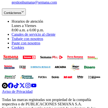
gestionhumana@semana.com
Contáctenos
Horarios de atención
Lunes a Viernes
8:00 a.m. a 6:00 p.m.
Canales de servicio al cliente
Trabaje con nosotros
Paute con nosotros
Cookies
Opens
Opens
Opens
Opens
Opens
in
in
in
in
in
Aviso de Privacidad
Opens
new
new
new
new
new
in
window
window
window
window
window
Todas las marcas registradas son propiedad de la compañía
new
respectiva o de PUBLICACIONES SEMANA S.A.
window