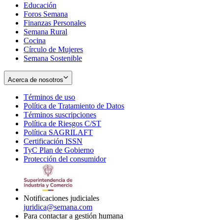
Educación
window
new
Foros Semana
window
Finanzas Personales
Semana Rural
Cocina
Círculo de Mujeres
Semana Sostenible
Acerca de nosotros
Términos de uso
Opens
Política de Tratamiento de Datos
in
Opens
Términos suscripciones
new
Opens
in
Política de Riesgos C/ST
window
in
Opens
new
Política SAGRILAFT
Opens
new
in
window
Certificación ISSN
Opens
in
window
new
TyC Plan de Gobierno
in
new
Opens
window
Protección del consumidor
new
window
in
Opens
window
new
in
window
new
window
Notificaciones judiciales
juridica@semana.com
Para contactar a gestión humana