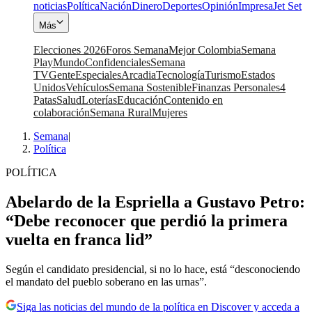
noticias
Política
Nación
Dinero
Deportes
Opinión
Impresa
Jet Set
Más
Elecciones 2026
Foros Semana
Mejor Colombia
Semana
Play
Mundo
Confidenciales
Semana
TV
Gente
Especiales
Arcadia
Tecnología
Turismo
Estados
Unidos
Vehículos
Semana Sostenible
Finanzas Personales
4
Patas
Salud
Loterías
Educación
Contenido en
colaboración
Semana Rural
Mujeres
Semana
|
Política
POLÍTICA
Abelardo de la Espriella a Gustavo Petro:
“Debe reconocer que perdió la primera
vuelta en franca lid”
Según el candidato presidencial, si no lo hace, está “desconociendo
el mandato del pueblo soberano en las urnas”.
Siga las noticias del mundo de la política en Discover y acceda a