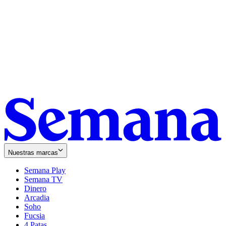
Nuestras marcas
Semana Play
Semana TV
Dinero
Arcadia
Soho
Opens
Fucsia
in
Opens
4 Patas
new
in