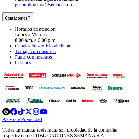
gestionhumana@semana.com
Contáctenos
Horarios de atención
Lunes a Viernes
8:00 a.m. a 6:00 p.m.
Canales de servicio al cliente
Trabaje con nosotros
Paute con nosotros
Cookies
Opens
Opens
Opens
Opens
Opens
in
in
in
in
in
Aviso de Privacidad
Opens
new
new
new
new
new
in
window
window
window
window
window
Todas las marcas registradas son propiedad de la compañía
new
respectiva o de PUBLICACIONES SEMANA S.A.
window