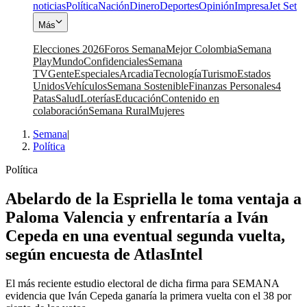
noticias
Política
Nación
Dinero
Deportes
Opinión
Impresa
Jet Set
Más
Elecciones 2026
Foros Semana
Mejor Colombia
Semana
Play
Mundo
Confidenciales
Semana
TV
Gente
Especiales
Arcadia
Tecnología
Turismo
Estados
Unidos
Vehículos
Semana Sostenible
Finanzas Personales
4
Patas
Salud
Loterías
Educación
Contenido en
colaboración
Semana Rural
Mujeres
Semana
|
Política
Política
Abelardo de la Espriella le toma ventaja a
Paloma Valencia y enfrentaría a Iván
Cepeda en una eventual segunda vuelta,
según encuesta de AtlasIntel
El más reciente estudio electoral de dicha firma para SEMANA
evidencia que Iván Cepeda ganaría la primera vuelta con el 38 por