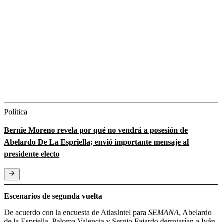
Política
Bernie Moreno revela por qué no vendrá a posesión de
Abelardo De La Espriella; envió importante mensaje al
presidente electo
Escenarios de segunda vuelta
De acuerdo con la encuesta de AtlasIntel para
SEMANA
, Abelardo
de la Espriella, Paloma Valencia y Sergio Fajardo derrotarían a Iván