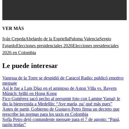
VER MÁS
Iván Cepeda
Abelardo de la Espriella
Paloma Valencia
Sergio
Fajardo
Elecciones presidenciales 2026
Elecciones presidenciales
2026 en Colombia
Le puede interesar
Vanessa de la Torre se despidió de Caracol Radio: publicó emotivo
mensaje
Así le fue a Luis Díaz en el amistoso de Aston Villa vs. Bayern
Múnich: brilló en Hong Kong
Fico Gutiérrez sacó pecho al presumir foto con Lamine Yamal; le
dio la bienvenida a Medellín: “Ave maría, pa’ qué más pues”
Antes de partir, Gobierno de Gustavo Petro firma un decreto que
reescribe las normas para los taxis en Colombia
Sofía Petro dejó contundente mensaje para el 7 de agosto: “Papá,
razón tenías”