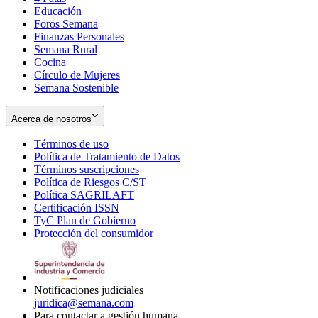
Educación
window
new
Foros Semana
window
Finanzas Personales
Semana Rural
Cocina
Círculo de Mujeres
Semana Sostenible
Acerca de nosotros
Términos de uso
Opens
Política de Tratamiento de Datos
in
Opens
Términos suscripciones
new
Opens
in
Política de Riesgos C/ST
window
in
Opens
new
Política SAGRILAFT
Opens
new
in
window
Certificación ISSN
Opens
in
window
new
TyC Plan de Gobierno
in
new
Opens
window
Protección del consumidor
new
window
in
Opens
window
new
in
window
new
window
Notificaciones judiciales
juridica@semana.com
Para contactar a gestión humana