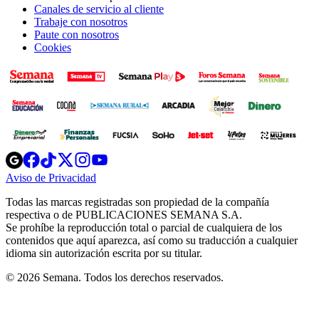
Canales de servicio al cliente
Trabaje con nosotros
Paute con nosotros
Cookies
Opens
Opens
Opens
Opens
Opens
in
in
in
in
in
Aviso de Privacidad
Opens
new
new
new
new
new
in
window
window
window
window
window
Todas las marcas registradas son propiedad de la compañía
new
respectiva o de PUBLICACIONES SEMANA S.A.
window
Se prohíbe la reproducción total o parcial de cualquiera de los
contenidos que aquí aparezca, así como su traducción a cualquier
idioma sin autorización escrita por su titular.
© 2026 Semana. Todos los derechos reservados.