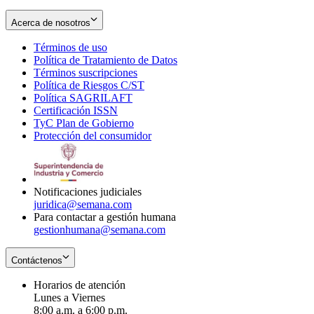
Acerca de nosotros
Términos de uso
Opens
Política de Tratamiento de Datos
in
Opens
Términos suscripciones
new
Opens
in
Política de Riesgos C/ST
window
in
Opens
new
Política SAGRILAFT
Opens
new
in
window
Certificación ISSN
Opens
in
window
new
TyC Plan de Gobierno
in
new
Opens
window
Protección del consumidor
new
window
in
Opens
window
new
in
window
new
window
Notificaciones judiciales
juridica@semana.com
Para contactar a gestión humana
gestionhumana@semana.com
Contáctenos
Horarios de atención
Lunes a Viernes
8:00 a.m. a 6:00 p.m.