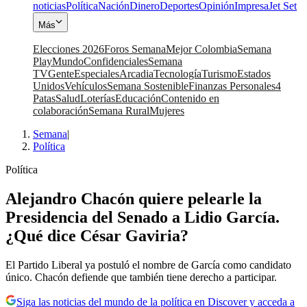
noticias
Política
Nación
Dinero
Deportes
Opinión
Impresa
Jet Set
Más
Elecciones 2026
Foros Semana
Mejor Colombia
Semana
Play
Mundo
Confidenciales
Semana
TV
Gente
Especiales
Arcadia
Tecnología
Turismo
Estados
Unidos
Vehículos
Semana Sostenible
Finanzas Personales
4
Patas
Salud
Loterías
Educación
Contenido en
colaboración
Semana Rural
Mujeres
Semana
|
Política
Política
Alejandro Chacón quiere pelearle la
Presidencia del Senado a Lidio García.
¿Qué dice César Gaviria?
El Partido Liberal ya postuló el nombre de García como candidato
único. Chacón defiende que también tiene derecho a participar.
Siga las noticias del mundo de la política en Discover y acceda a