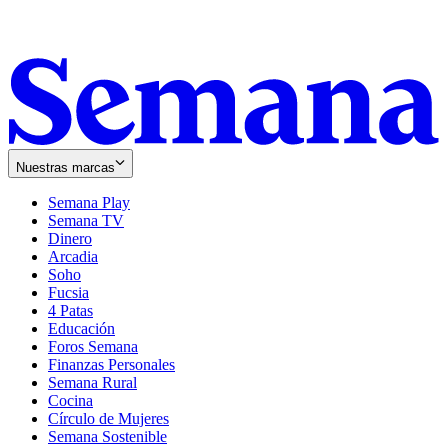
Nuestras marcas
Semana Play
Semana TV
Dinero
Arcadia
Soho
Opens
Fucsia
in
Opens
4 Patas
new
in
Educación
window
new
Foros Semana
window
Finanzas Personales
Semana Rural
Cocina
Círculo de Mujeres
Semana Sostenible