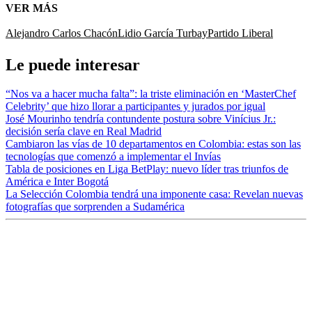
VER MÁS
Alejandro Carlos Chacón
Lidio García Turbay
Partido Liberal
Le puede interesar
“Nos va a hacer mucha falta”: la triste eliminación en ‘MasterChef
Celebrity’ que hizo llorar a participantes y jurados por igual
José Mourinho tendría contundente postura sobre Vinícius Jr.:
decisión sería clave en Real Madrid
Cambiaron las vías de 10 departamentos en Colombia: estas son las
tecnologías que comenzó a implementar el Invías
Tabla de posiciones en Liga BetPlay: nuevo líder tras triunfos de
América e Inter Bogotá
La Selección Colombia tendrá una imponente casa: Revelan nuevas
fotografías que sorprenden a Sudamérica