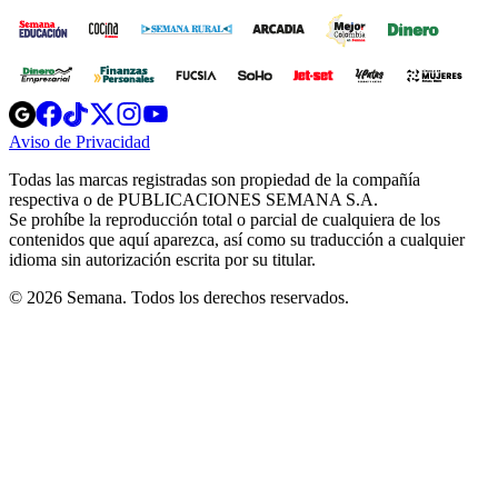
Opens
Opens
Opens
Opens
Opens
in
in
in
in
in
Aviso de Privacidad
Opens
new
new
new
new
new
in
window
window
window
window
window
Todas las marcas registradas son propiedad de la compañía
new
respectiva o de PUBLICACIONES SEMANA S.A.
window
Se prohíbe la reproducción total o parcial de cualquiera de los
contenidos que aquí aparezca, así como su traducción a cualquier
idioma sin autorización escrita por su titular.
© 2026 Semana. Todos los derechos reservados.