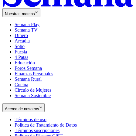
Nuestras marcas
Semana Play
Semana TV
Dinero
Arcadia
Soho
Opens
Fucsia
in
Opens
4 Patas
new
in
Educación
window
new
Foros Semana
window
Finanzas Personales
Semana Rural
Cocina
Círculo de Mujeres
Semana Sostenible
Acerca de nosotros
Términos de uso
Opens
Política de Tratamiento de Datos
in
Opens
Términos suscripciones
new
Opens
in
Política de Riesgos C/ST
window
in
Opens
new