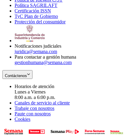
Política SAGRILAFT
Opens
new
in
window
Certificación ISSN
Opens
in
window
new
TyC Plan de Gobierno
in
new
Opens
window
Protección del consumidor
new
window
in
Opens
window
new
in
window
new
window
Notificaciones judiciales
juridica@semana.com
Para contactar a gestión humana
gestionhumana@semana.com
Contáctenos
Horarios de atención
Lunes a Viernes
8:00 a.m. a 6:00 p.m.
Canales de servicio al cliente
Trabaje con nosotros
Paute con nosotros
Cookies