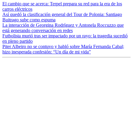
El cambio que se acerca: Terpel prepara su red para la era de los
carros eléctricos
Así quedó la clasificación general del Tour de Polonia: Santiago
Buitrago sube como espuma
La interacción de Georgina Rodríguez y Antonela Roccuzzo que
está generando conversación en redes
Futbolista murió tras ser impactado por un rayo: la tragedia sucedió
en pleno partido
Piter Albeiro no se contuvo y habló sobre María Fernanda Cabal;
hizo inesperada confesión: “Un día de mi vida”