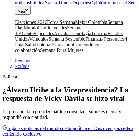
noticias
Política
Nación
Dinero
Deportes
Opinión
Impresa
Jet Set
Más
Elecciones 2026
Foros Semana
Mejor Colombia
Semana
Play
Mundo
Confidenciales
Semana
TV
Gente
Especiales
Arcadia
Tecnología
Turismo
Estados
Unidos
Vehículos
Semana Sostenible
Finanzas Personales
4
Patas
Salud
Loterías
Educación
Contenido en
colaboración
Semana Rural
Mujeres
Semana
|
Política
Política
¿Álvaro Uribe a la Vicepresidencia? La
respuesta de Vicky Dávila se hizo viral
La precandidata presidencial fue consultada sobre esa tema y
respondió con claridad.
Siga las noticias del mundo de la política en Discover y acceda a
contenido exclusivo