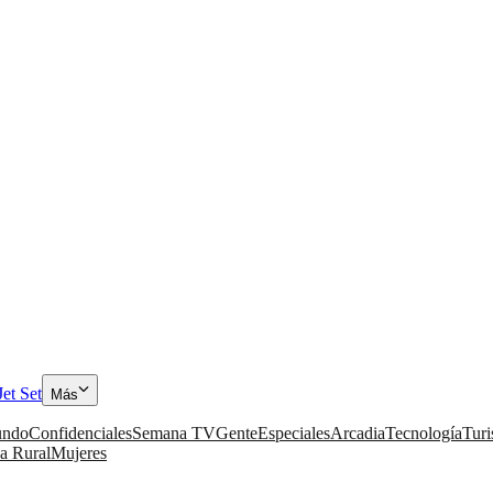
Jet Set
Más
ndo
Confidenciales
Semana TV
Gente
Especiales
Arcadia
Tecnología
Tur
a Rural
Mujeres