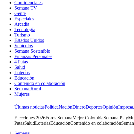
Confidenciales
Semana TV
Gente
Especiales
Arcadia
Tecnología
Turismo
Estados Unidos
Vehículos
Semana Sostenible
Finanzas Personales
4 Patas
Salud
Loterías
Educación
Contenido en colaboración
Semana Rural
Mujeres
Últimas noticias
Política
Nación
Dinero
Deportes
Opinión
Impresa
Elecciones 2026
Foros Semana
Mejor Colombia
Semana Play
Mu
Patas
Salud
Loterías
Educación
Contenido en colaboración
Seman
Semana
|