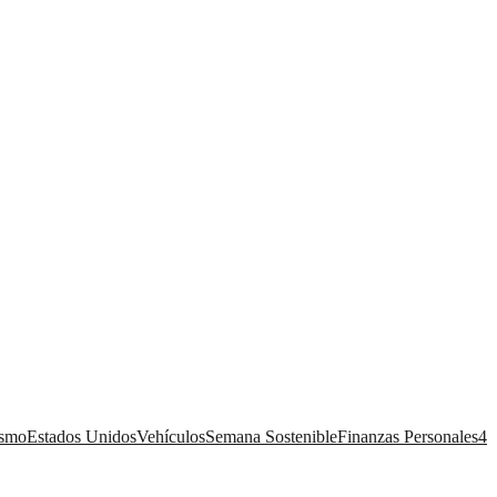
ismo
Estados Unidos
Vehículos
Semana Sostenible
Finanzas Personales
4