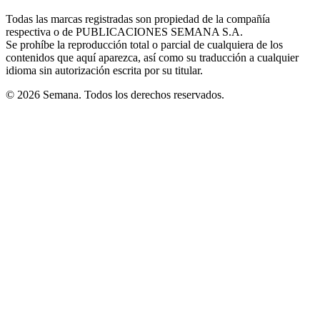
in
window
window
window
window
window
Todas las marcas registradas son propiedad de la compañía
new
respectiva o de PUBLICACIONES SEMANA S.A.
window
Se prohíbe la reproducción total o parcial de cualquiera de los
contenidos que aquí aparezca, así como su traducción a cualquier
idioma sin autorización escrita por su titular.
© 2026 Semana. Todos los derechos reservados.