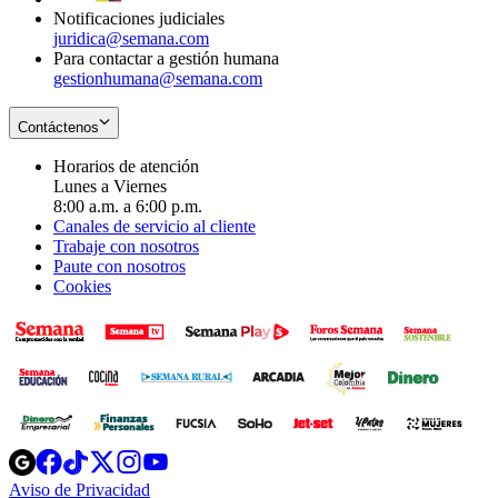
Notificaciones judiciales
juridica@semana.com
Para contactar a gestión humana
gestionhumana@semana.com
Contáctenos
Horarios de atención
Lunes a Viernes
8:00 a.m. a 6:00 p.m.
Canales de servicio al cliente
Trabaje con nosotros
Paute con nosotros
Cookies
Opens
Opens
Opens
Opens
Opens
in
in
in
in
in
Aviso de Privacidad
Opens
new
new
new
new
new