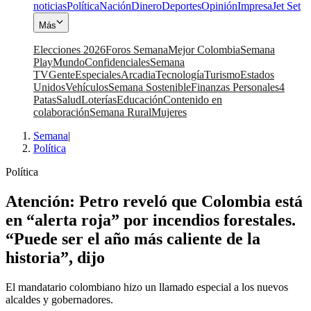
noticias
Política
Nación
Dinero
Deportes
Opinión
Impresa
Jet Set
Más
Elecciones 2026
Foros Semana
Mejor Colombia
Semana
Play
Mundo
Confidenciales
Semana
TV
Gente
Especiales
Arcadia
Tecnología
Turismo
Estados
Unidos
Vehículos
Semana Sostenible
Finanzas Personales
4
Patas
Salud
Loterías
Educación
Contenido en
colaboración
Semana Rural
Mujeres
Semana
|
Política
Política
Atención: Petro reveló que Colombia está
en “alerta roja” por incendios forestales.
“Puede ser el año más caliente de la
historia”, dijo
El mandatario colombiano hizo un llamado especial a los nuevos
alcaldes y gobernadores.