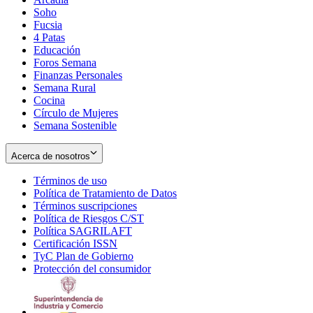
Soho
Opens
Fucsia
in
Opens
4 Patas
new
in
Educación
window
new
Foros Semana
window
Finanzas Personales
Semana Rural
Cocina
Círculo de Mujeres
Semana Sostenible
Acerca de nosotros
Términos de uso
Opens
Política de Tratamiento de Datos
in
Opens
Términos suscripciones
new
Opens
in
Política de Riesgos C/ST
window
in
Opens
new
Política SAGRILAFT
Opens
new
in
window
Certificación ISSN
Opens
in
window
new
TyC Plan de Gobierno
in
new
Opens
window
Protección del consumidor
new
window
in
Opens
window
new
in
window
new
window