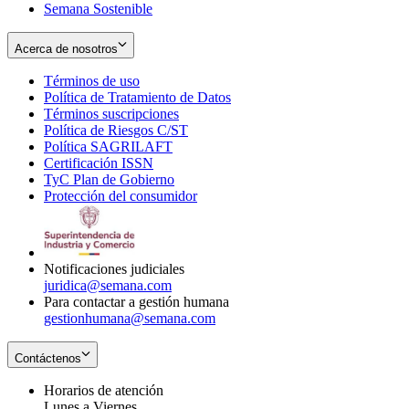
Semana Sostenible
Acerca de nosotros
Términos de uso
Opens
Política de Tratamiento de Datos
in
Opens
Términos suscripciones
new
Opens
in
Política de Riesgos C/ST
window
in
Opens
new
Política SAGRILAFT
Opens
new
in
window
Certificación ISSN
Opens
in
window
new
TyC Plan de Gobierno
in
new
Opens
window
Protección del consumidor
new
window
in
Opens
window
new
in
window
new
window
Notificaciones judiciales
juridica@semana.com
Para contactar a gestión humana
gestionhumana@semana.com
Contáctenos
Horarios de atención
Lunes a Viernes