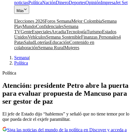
noticias
Política
Nación
Dinero
Deportes
Opinión
Impresa
Jet Set
Más
Elecciones 2026
Foros Semana
Mejor Colombia
Semana
Play
Mundo
Confidenciales
Semana
TV
Gente
Especiales
Arcadia
Tecnología
Turismo
Estados
Unidos
Vehículos
Semana Sostenible
Finanzas Personales
4
Patas
Salud
Loterías
Educación
Contenido en
colaboración
Semana Rural
Mujeres
Semana
|
Política
Política
Atención: presidente Petro abre la puerta
para evaluar propuesta de Mancuso para
ser gestor de paz
El jefe de Estado dijo “hablemos” y señaló que no tiene temor por lo
que pueda decir el exjefe paramilitar.
Siga las noticias del mundo de la política en Discover y acceda a