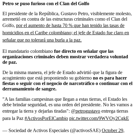
Petro se puso furioso con el Clan del Golfo
El presidente de la República, Gustavo Petro, visiblemente molesto,
arremetió en contra de las estructuras criminales como el Clan del
Golfo,
por el aumento de hasta 70 % que han tenido las tasas de
homicidios en el Caribe colombiano; el jefe de Estado fue claro en
señalar que no tolerará una burla a la paz.
El mandatario colombiano
fue directo en señalar que las
organizaciones criminales deben mostrar verdadera voluntad
de paz.
De la misma manera, el jefe de Estado advirtió que la figura de
acogimiento que está proponiendo su gobierno
no es para hacer
fiestas o seguir con el negocio de narcotráfico o continuar con el
derramamiento de sangre.
"A las familias campesinas que llegan a estas tierras, el Estado les
debe brindar seguridad, es una orden del presidente. No les vamos a
entregar la tierra y dejarlas tiradas":
@petrogustavo
entrega tierras
para la Paz
#ActivosPorElCambio
pic.twitter.com/9WVOy2CgkE
— Sociedad de Activos Especiales (@activosSAE)
October 29,