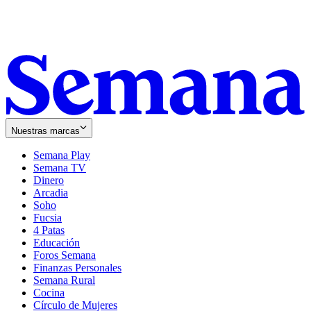
Nuestras marcas
Semana Play
Semana TV
Dinero
Arcadia
Soho
Opens
Fucsia
in
Opens
4 Patas
new
in
Educación
window
new
Foros Semana
window
Finanzas Personales
Semana Rural
Cocina
Círculo de Mujeres