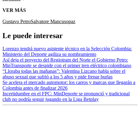
VER MÁS
Gustavo Petro
Salvatore Mancuso
paz
Le puede interesar
Lorenzo tendrá nuevo asistente técnico en la Selección Colombia:
Ministerio del Deporte agiliza su nombramiento
Así deja el proyecto del Regiotram del Norte el Gobierno Petro:
MinTransporte se despide con el primer tren eléctrico colombiano
“Lloraba todas las mañanas”: Valentina Lizcano habla sobre el
abuso sexual que sufrió a los 5 años y pide frenar burlas
Se acelera el mercado automotor: los carros y marcas que llegarán a
Colombia antes de finalizar 2026
Incertidumbre en el FPC: MinDeporte se pronunció y tradicional
club no podría seguir jugando en la Liga Betplay