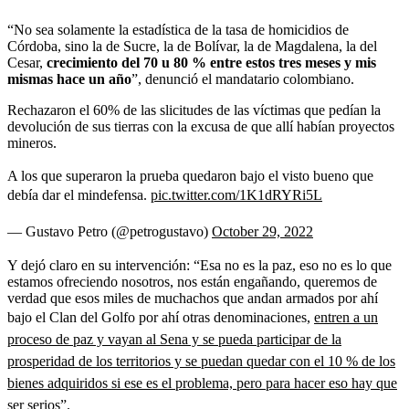
“No sea solamente la estadística de la tasa de homicidios de
Córdoba, sino la de Sucre, la de Bolívar, la de Magdalena, la del
Cesar,
crecimiento del 70 u 80 % entre estos tres meses y mis
mismas hace un año
”, denunció el mandatario colombiano.
Rechazaron el 60% de las slicitudes de las víctimas que pedían la
devolución de sus tierras con la excusa de que allí habían proyectos
mineros.
A los que superaron la prueba quedaron bajo el visto bueno que
debía dar el mindefensa.
pic.twitter.com/1K1dRYRi5L
— Gustavo Petro (@petrogustavo)
October 29, 2022
Y dejó claro en su intervención: “Esa no es la paz, eso no es lo que
estamos ofreciendo nosotros, nos están engañando, queremos de
verdad que esos miles de muchachos que andan armados por ahí
bajo el Clan del Golfo por ahí otras denominaciones,
entren a un
proceso de paz y vayan al Sena y se pueda participar de la
prosperidad de los territorios y se puedan quedar con el 10 % de los
bienes adquiridos si ese es el problema, pero para hacer eso hay que
ser serios
”.