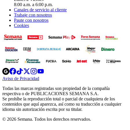
8:00 a.m. a 6:00 p.m.
Canales de servicio al cliente
Trabaje con nosotros
Paute con nosotros
Cookies
Opens
Opens
Opens
Opens
Opens
in
in
in
in
in
Aviso de Privacidad
Opens
new
new
new
new
new
in
window
window
window
window
window
Todas las marcas registradas son propiedad de la compañía
new
respectiva o de PUBLICACIONES SEMANA S.A.
window
Se prohíbe la reproducción total o parcial de cualquiera de los
contenidos que aquí aparezca, así como su traducción a cualquier
idioma sin autorización escrita por su titular.
© 2026 Semana. Todos los derechos reservados.