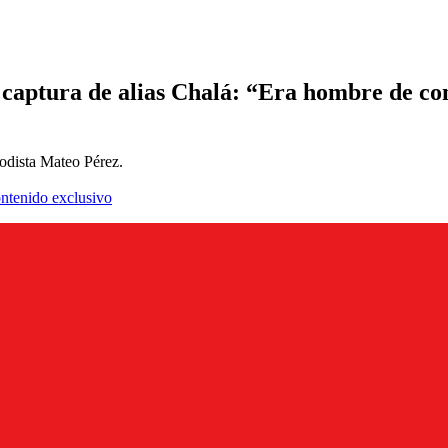
 captura de alias Chalá: “Era hombre de con
iodista Mateo Pérez.
ontenido exclusivo