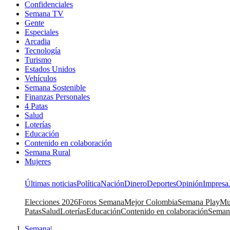
Confidenciales
Semana TV
Gente
Especiales
Arcadia
Tecnología
Turismo
Estados Unidos
Vehículos
Semana Sostenible
Finanzas Personales
4 Patas
Salud
Loterías
Educación
Contenido en colaboración
Semana Rural
Mujeres
Últimas noticias
Política
Nación
Dinero
Deportes
Opinión
Impresa
Elecciones 2026
Foros Semana
Mejor Colombia
Semana Play
Mu
Patas
Salud
Loterías
Educación
Contenido en colaboración
Seman
Semana
|