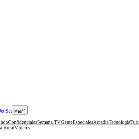
Jet Set
Más
ndo
Confidenciales
Semana TV
Gente
Especiales
Arcadia
Tecnología
Tur
a Rural
Mujeres