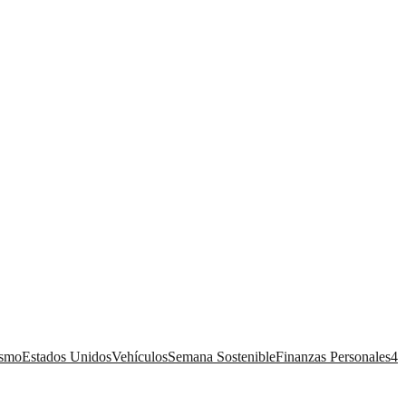
ismo
Estados Unidos
Vehículos
Semana Sostenible
Finanzas Personales
4