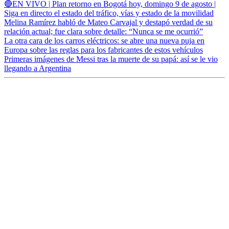
🔴EN VIVO | Plan retorno en Bogotá hoy, domingo 9 de agosto |
Siga en directo el estado del tráfico, vías y estado de la movilidad
Melina Ramírez habló de Mateo Carvajal y destapó verdad de su
relación actual; fue clara sobre detalle: “Nunca se me ocurrió”
La otra cara de los carros eléctricos: se abre una nueva puja en
Europa sobre las reglas para los fabricantes de estos vehículos
Primeras imágenes de Messi tras la muerte de su papá: así se le vio
llegando a Argentina