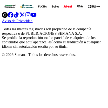
Opens
Opens
Opens
Opens
Opens
in
in
in
in
in
Aviso de Privacidad
Opens
new
new
new
new
new
in
window
window
window
window
window
Todas las marcas registradas son propiedad de la compañía
new
respectiva o de PUBLICACIONES SEMANA S.A.
window
Se prohíbe la reproducción total o parcial de cualquiera de los
contenidos que aquí aparezca, así como su traducción a cualquier
idioma sin autorización escrita por su titular.
© 2026 Semana. Todos los derechos reservados.