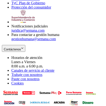
TyC Plan de Gobierno
in
new
Opens
window
Protección del consumidor
new
window
in
Opens
window
new
in
window
new
window
Notificaciones judiciales
juridica@semana.com
Para contactar a gestión humana
gestionhumana@semana.com
Contáctenos
Horarios de atención
Lunes a Viernes
8:00 a.m. a 6:00 p.m.
Canales de servicio al cliente
Trabaje con nosotros
Paute con nosotros
Cookies