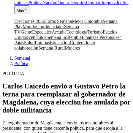
noticias
Política
Nación
Dinero
Deportes
Opinión
Impresa
Jet Set
Más
Elecciones 2026
Foros Semana
Mejor Colombia
Semana
Play
Mundo
Confidenciales
Semana
TV
Gente
Especiales
Arcadia
Tecnología
Turismo
Estados
Unidos
Vehículos
Semana Sostenible
Finanzas Personales
4
Patas
Salud
Loterías
Educación
Contenido en
colaboración
Semana Rural
Mujeres
Semana
|
Política
POLÍTICA
Carlos Caicedo envió a Gustavo Petro la
terna para reemplazar al gobernador de
Magdalena, cuya elección fue anulada por
doble militancia
El exgobernador de Magdalena le envió los tres nombres al
presidente, con quien tiene cercanía política, para que escoja a la