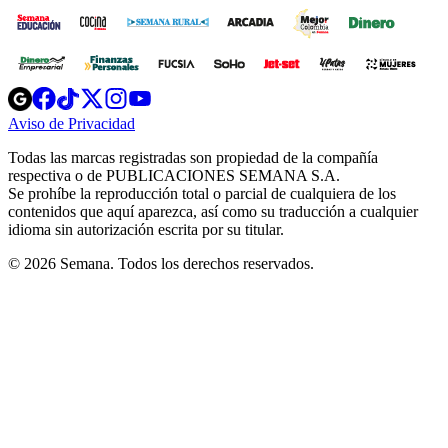
Opens
Opens
Opens
Opens
Opens
in
in
in
in
in
Aviso de Privacidad
Opens
new
new
new
new
new
in
window
window
window
window
window
Todas las marcas registradas son propiedad de la compañía
new
respectiva o de PUBLICACIONES SEMANA S.A.
window
Se prohíbe la reproducción total o parcial de cualquiera de los
contenidos que aquí aparezca, así como su traducción a cualquier
idioma sin autorización escrita por su titular.
© 2026 Semana. Todos los derechos reservados.