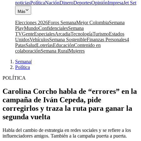
noticias
Política
Nación
Dinero
Deportes
Opinión
Impresa
Jet Set
Más
Elecciones 2026
Foros Semana
Mejor Colombia
Semana
Play
Mundo
Confidenciales
Semana
TV
Gente
Especiales
Arcadia
Tecnología
Turismo
Estados
Unidos
Vehículos
Semana Sostenible
Finanzas Personales
4
Patas
Salud
Loterías
Educación
Contenido en
colaboración
Semana Rural
Mujeres
Semana
|
Política
POLÍTICA
Carolina Corcho habla de “errores” en la
campaña de Iván Cepeda, pide
corregirlos y traza la ruta para ganar la
segunda vuelta
Habla del cambio de estrategia en redes sociales y se refiere a los
influenciadores amigos. También a la campaña puerta a puerta.