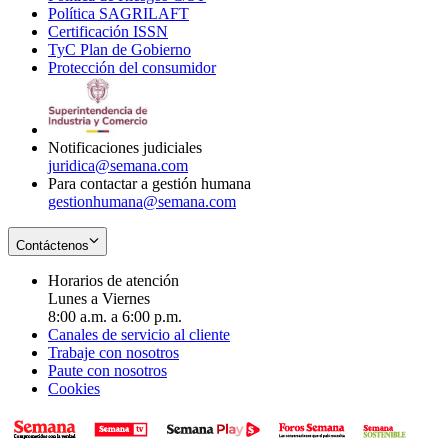
Política SAGRILAFT
Opens
new
in
window
Certificación ISSN
Opens
in
window
new
TyC Plan de Gobierno
in
new
Opens
window
Protección del consumidor
new
window
in
Opens
window
new
in
window
new
window
Notificaciones judiciales
juridica@semana.com
Para contactar a gestión humana
gestionhumana@semana.com
Contáctenos
Horarios de atención
Lunes a Viernes
8:00 a.m. a 6:00 p.m.
Canales de servicio al cliente
Trabaje con nosotros
Paute con nosotros
Cookies