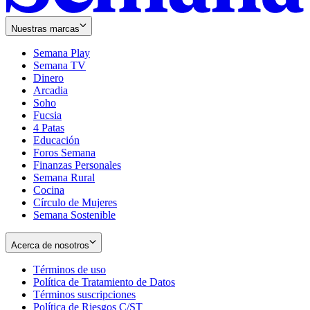
Nuestras marcas
Semana Play
Semana TV
Dinero
Arcadia
Soho
Opens
Fucsia
in
Opens
4 Patas
new
in
Educación
window
new
Foros Semana
window
Finanzas Personales
Semana Rural
Cocina
Círculo de Mujeres
Semana Sostenible
Acerca de nosotros
Términos de uso
Opens
Política de Tratamiento de Datos
in
Opens
Términos suscripciones
new
Opens
in
Política de Riesgos C/ST
window
in
Opens
new