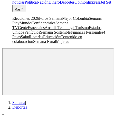
noticias
Política
Nación
Dinero
Deportes
Opinión
Impresa
Jet Set
Más
Elecciones 2026
Foros Semana
Mejor Colombia
Semana
Play
Mundo
Confidenciales
Semana
TV
Gente
Especiales
Arcadia
Tecnología
Turismo
Estados
Unidos
Vehículos
Semana Sostenible
Finanzas Personales
4
Patas
Salud
Loterías
Educación
Contenido en
colaboración
Semana Rural
Mujeres
Semana
|
Deportes