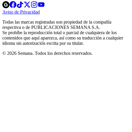
Opens
Opens
Opens
Opens
Opens
in
in
in
in
in
Aviso de Privacidad
Opens
new
new
new
new
new
in
window
window
window
window
window
Todas las marcas registradas son propiedad de la compañía
new
respectiva o de PUBLICACIONES SEMANA S.A.
window
Se prohíbe la reproducción total o parcial de cualquiera de los
contenidos que aquí aparezca, así como su traducción a cualquier
idioma sin autorización escrita por su titular.
© 2026 Semana. Todos los derechos reservados.