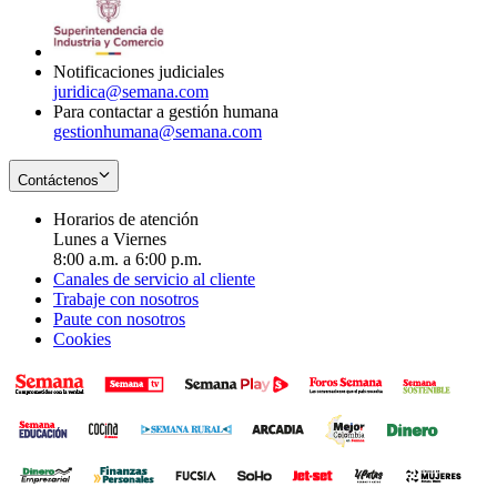
window
new
in
window
new
window
Notificaciones judiciales
juridica@semana.com
Para contactar a gestión humana
gestionhumana@semana.com
Contáctenos
Horarios de atención
Lunes a Viernes
8:00 a.m. a 6:00 p.m.
Canales de servicio al cliente
Trabaje con nosotros
Paute con nosotros
Cookies