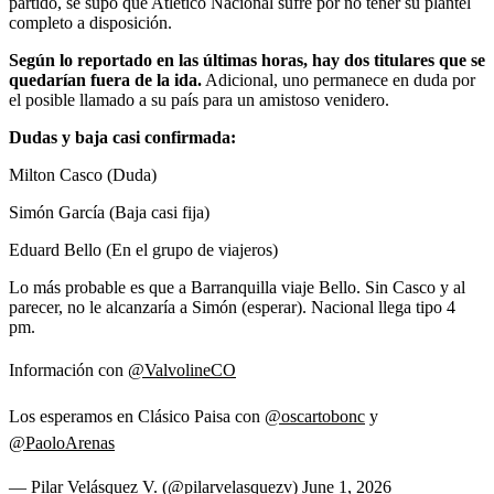
partido, se supo que Atlético Nacional sufre por no tener su plantel
completo a disposición.
Según lo reportado en las últimas horas, hay dos titulares que se
quedarían fuera de la ida.
Adicional, uno permanece en duda por
el posible llamado a su país para un amistoso venidero.
Dudas y baja casi confirmada:
Milton Casco (Duda)
Simón García (Baja casi fija)
Eduard Bello (En el grupo de viajeros)
Lo más probable es que a Barranquilla viaje Bello. Sin Casco y al
parecer, no le alcanzaría a Simón (esperar). Nacional llega tipo 4
pm.
Información con
@ValvolineCO
Los esperamos en Clásico Paisa con
@oscartobonc
y
@PaoloArenas
— Pilar Velásquez V. (@pilarvelasquezv)
June 1, 2026