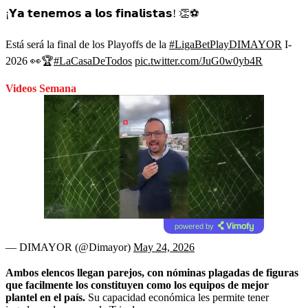
¡𝗬𝗮 𝘁𝗲𝗻𝗲𝗺𝗼𝘀 𝗮 𝗹𝗼𝘀 𝗳𝗶𝗻𝗮𝗹𝗶𝘀𝘁𝗮𝘀! 👏⚽
Está será la final de los Playoffs de la
#LigaBetPlayDIMAYOR
I-
2026 👀🏆
#LaCasaDeTodos
pic.twitter.com/JuG0w0yb4R
Videos Semana
powered by
— DIMAYOR (@Dimayor)
May 24, 2026
Ambos elencos llegan parejos, con nóminas plagadas de figuras
que facilmente los constituyen como los equipos de mejor
plantel en el país.
Su capacidad económica les permite tener