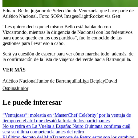
Eduard Bello, jugador de Selección de Venezuela que hace parte de
Atlético Nacional.
Foto:
SOPA Images/LightRocket via Gett
“Les quiero decir que el mismo Bello está hablando con
Vizcarrondo, mientras la dirigencia de Nacional con los federativos
para que se quede en los dos partidos”, fue lo conocido de las
gestiones para llevar eso a cabo.
Será ya cuestión de esperar para ver cómo marcha todo, además, de
la confirmación de la lista de viajeros del verde hacia Barranquilla.
VER MÁS
Atlético Nacional
Junior de Barranquilla
Liga Betplay
David
Ospina
Junior
Le puede interesar
“Ventajosas”: molestia en ‘MasterChef Celebrity’ por la ventaja de
tiempo en el atril que desató la furia de los participantes
No se retira en La Vuelta a España: Nairo Quintana confirma cuál
será su última competencia antes del retiro
El último decreto del MinTransporte de Petro: estos son los cambios