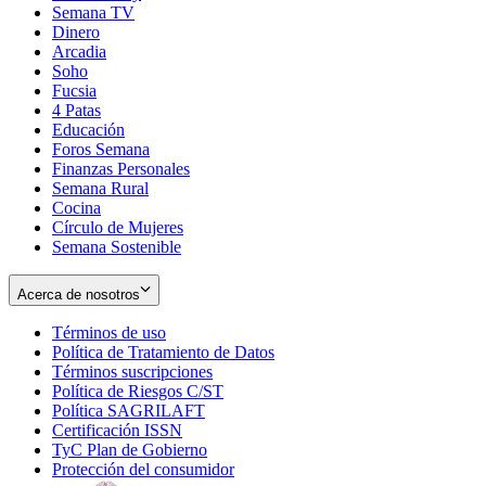
Semana TV
Dinero
Arcadia
Soho
Opens
Fucsia
in
Opens
4 Patas
new
in
Educación
window
new
Foros Semana
window
Finanzas Personales
Semana Rural
Cocina
Círculo de Mujeres
Semana Sostenible
Acerca de nosotros
Términos de uso
Opens
Política de Tratamiento de Datos
in
Opens
Términos suscripciones
new
Opens
in
Política de Riesgos C/ST
window
in
Opens
new
Política SAGRILAFT
Opens
new
in
window
Certificación ISSN
Opens
in
window
new
TyC Plan de Gobierno
in
new
Opens
window
Protección del consumidor
new
window
in
Opens