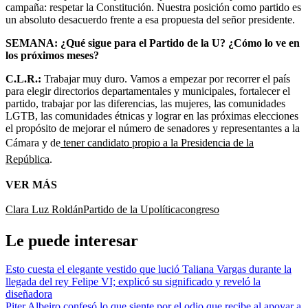
campaña: respetar la Constitución. Nuestra posición como partido es
un absoluto desacuerdo frente a esa propuesta del señor presidente.
SEMANA: ¿Qué sigue para el Partido de la U? ¿Cómo lo ve en
los próximos meses?
C.L.R.:
Trabajar muy duro. Vamos a empezar por recorrer el país
para elegir directorios departamentales y municipales, fortalecer el
partido, trabajar por las diferencias, las mujeres, las comunidades
LGTB, las comunidades étnicas y lograr en las próximas elecciones
el propósito de mejorar el número de senadores y representantes a la
Cámara y de
tener candidato propio a la Presidencia de la
República
.
VER MÁS
Clara Luz Roldán
Partido de la U
política
congreso
Le puede interesar
Esto cuesta el elegante vestido que lució Taliana Vargas durante la
llegada del rey Felipe VI; explicó su significado y reveló la
diseñadora
Piter Albeiro confesó lo que siente por el odio que recibe al apoyar a