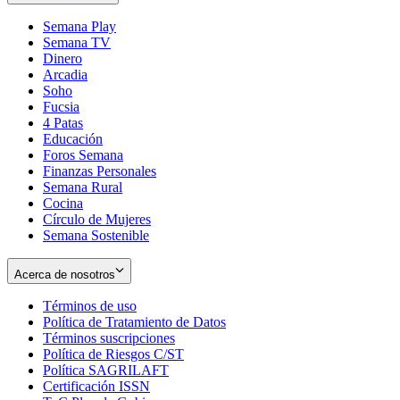
Semana Play
Semana TV
Dinero
Arcadia
Soho
Opens
Fucsia
in
Opens
4 Patas
new
in
Educación
window
new
Foros Semana
window
Finanzas Personales
Semana Rural
Cocina
Círculo de Mujeres
Semana Sostenible
Acerca de nosotros
Términos de uso
Opens
Política de Tratamiento de Datos
in
Opens
Términos suscripciones
new
Opens
in
Política de Riesgos C/ST
window
in
Opens
new
Política SAGRILAFT
Opens
new
in
window
Certificación ISSN
Opens
in
window
new