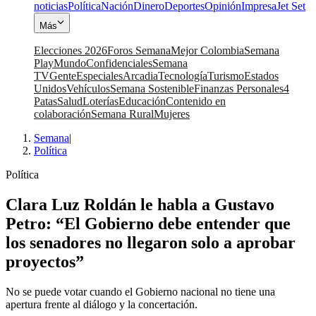
noticias
Política
Nación
Dinero
Deportes
Opinión
Impresa
Jet Set
Más
Elecciones 2026
Foros Semana
Mejor Colombia
Semana
Play
Mundo
Confidenciales
Semana
TV
Gente
Especiales
Arcadia
Tecnología
Turismo
Estados
Unidos
Vehículos
Semana Sostenible
Finanzas Personales
4
Patas
Salud
Loterías
Educación
Contenido en
colaboración
Semana Rural
Mujeres
Semana
|
Política
Política
Clara Luz Roldán le habla a Gustavo
Petro: “El Gobierno debe entender que
los senadores no llegaron solo a aprobar
proyectos”
No se puede votar cuando el Gobierno nacional no tiene una
apertura frente al diálogo y la concertación.