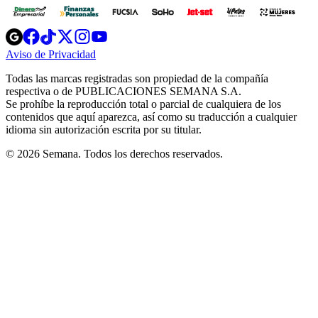
Opens
Opens
Opens
Opens
Opens
in
in
in
in
in
Aviso de Privacidad
Opens
new
new
new
new
new
in
window
window
window
window
window
Todas las marcas registradas son propiedad de la compañía
new
respectiva o de PUBLICACIONES SEMANA S.A.
window
Se prohíbe la reproducción total o parcial de cualquiera de los
contenidos que aquí aparezca, así como su traducción a cualquier
idioma sin autorización escrita por su titular.
© 2026 Semana. Todos los derechos reservados.