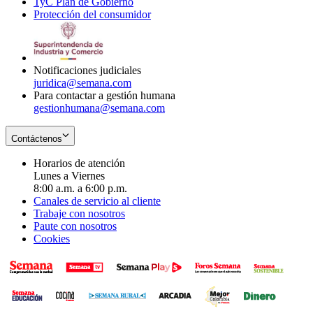
TyC Plan de Gobierno
in
new
Opens
window
Protección del consumidor
new
window
in
Opens
window
new
in
window
new
window
Notificaciones judiciales
juridica@semana.com
Para contactar a gestión humana
gestionhumana@semana.com
Contáctenos
Horarios de atención
Lunes a Viernes
8:00 a.m. a 6:00 p.m.
Canales de servicio al cliente
Trabaje con nosotros
Paute con nosotros
Cookies