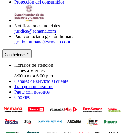
Protección del consumidor
new
window
in
Opens
window
new
in
window
new
window
Notificaciones judiciales
juridica@semana.com
Para contactar a gestión humana
gestionhumana@semana.com
Contáctenos
Horarios de atención
Lunes a Viernes
8:00 a.m. a 6:00 p.m.
Canales de servicio al cliente
Trabaje con nosotros
Paute con nosotros
Cookies