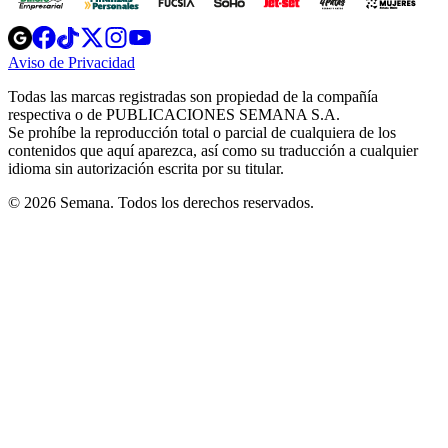
Opens
Opens
Opens
Opens
Opens
in
in
in
in
in
Aviso de Privacidad
Opens
new
new
new
new
new
in
window
window
window
window
window
Todas las marcas registradas son propiedad de la compañía
new
respectiva o de PUBLICACIONES SEMANA S.A.
window
Se prohíbe la reproducción total o parcial de cualquiera de los
contenidos que aquí aparezca, así como su traducción a cualquier
idioma sin autorización escrita por su titular.
© 2026 Semana. Todos los derechos reservados.