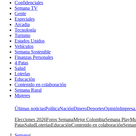
Confidenciales
Semana TV
Gente
Especiales
Arcadia
Tecnología
Turismo
Estados Unidos
Vehículos
Semana Sostenible
Finanzas Personales
4 Patas
Salud
Loterías
Educación
Contenido en colaboración
Semana Rural
Mujeres
Últimas noticias
Política
Nación
Dinero
Deportes
Opinión
Impresa
Elecciones 2026
Foros Semana
Mejor Colombia
Semana Play
Mu
Patas
Salud
Loterías
Educación
Contenido en colaboración
Seman
Semana
|