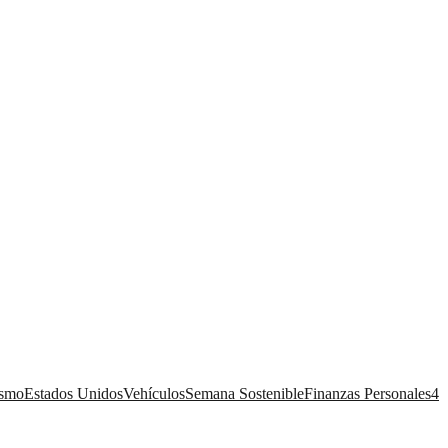
ismo
Estados Unidos
Vehículos
Semana Sostenible
Finanzas Personales
4