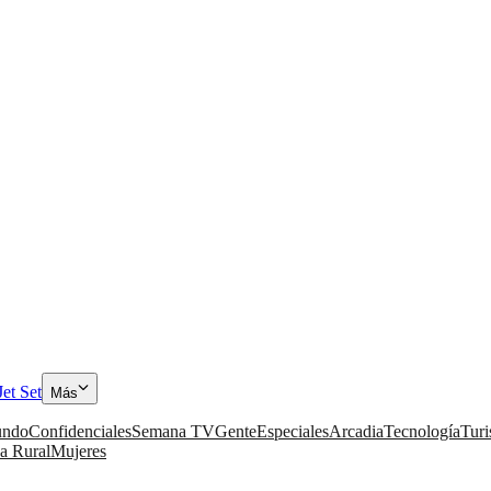
Jet Set
Más
ndo
Confidenciales
Semana TV
Gente
Especiales
Arcadia
Tecnología
Tur
a Rural
Mujeres