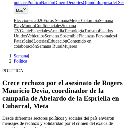
noticias
Política
Nación
Dinero
Deportes
Opinión
Impresa
Jet Set
Más
Elecciones 2026
Foros Semana
Mejor Colombia
Semana
Play
Mundo
Confidenciales
Semana
TV
Gente
Especiales
Arcadia
Tecnología
Turismo
Estados
Unidos
Vehículos
Semana Sostenible
Finanzas Personales
4
Patas
Salud
Loterías
Educación
Contenido en
colaboración
Semana Rural
Mujeres
Semana
|
Política
POLÍTICA
Crece rechazo por el asesinato de Rogers
Mauricio Devia, coordinador de la
campaña de Abelardo de la Espriella en
Cubarral, Meta
Desde diferentes sectores políticos y sociales del país enviaron
mensajes de rechazo y solidaridad por el crimen del exalcalde