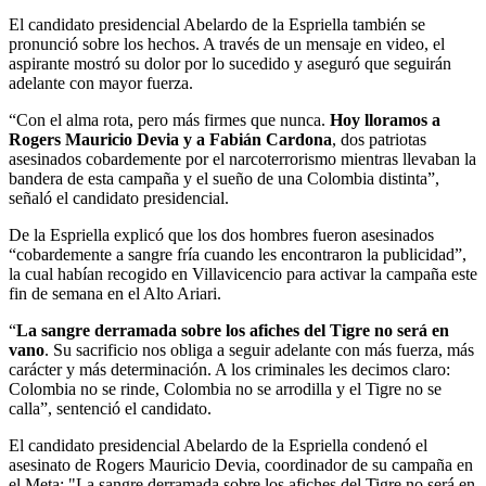
El candidato presidencial Abelardo de la Espriella también se
pronunció sobre los hechos. A través de un mensaje en video, el
aspirante mostró su dolor por lo sucedido y aseguró que seguirán
adelante con mayor fuerza.
“Con el alma rota, pero más firmes que nunca.
Hoy lloramos a
Rogers Mauricio Devia y a Fabián Cardona
,
dos patriotas
asesinados cobardemente por el narcoterrorismo mientras llevaban la
bandera de esta campaña y el sueño de una Colombia distinta”,
señaló el candidato presidencial.
De la Espriella explicó que los dos hombres fueron asesinados
“cobardemente a sangre fría cuando les encontraron la publicidad”,
la cual habían recogido en Villavicencio para activar la campaña este
fin de semana en el Alto Ariari.
“
La sangre derramada sobre los afiches del Tigre no será en
vano
. Su sacrificio nos obliga a seguir adelante con más fuerza, más
carácter y más determinación. A los criminales les decimos claro:
Colombia no se rinde, Colombia no se arrodilla y el Tigre no se
calla”, sentenció el candidato.
El candidato presidencial Abelardo de la Espriella condenó el
asesinato de Rogers Mauricio Devia, coordinador de su campaña en
el Meta: "La sangre derramada sobre los afiches del Tigre no será en