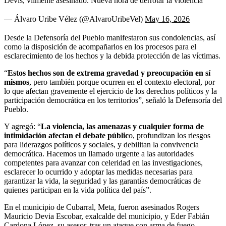
Devis, vilmente asesinado. Nueva hora de derrotar la violencia
— Álvaro Uribe Vélez (@AlvaroUribeVel)
May 16, 2026
Desde la Defensoría del Pueblo manifestaron sus condolencias, así
como la disposición de acompañarlos en los procesos para el
esclarecimiento de los hechos y la debida protección de las víctimas.
“
Estos hechos son de extrema gravedad y preocupación en sí
mismos
, pero también porque ocurren en el contexto electoral, por
lo que afectan gravemente el ejercicio de los derechos políticos y la
participación democrática en los territorios”, señaló la Defensoría del
Pueblo.
Y agregó: “
La violencia, las amenazas y cualquier forma de
intimidación afectan el debate públic
o, profundizan los riesgos
para liderazgos políticos y sociales, y debilitan la convivencia
democrática. Hacemos un llamado urgente a las autoridades
competentes para avanzar con celeridad en las investigaciones,
esclarecer lo ocurrido y adoptar las medidas necesarias para
garantizar la vida, la seguridad y las garantías democráticas de
quienes participan en la vida política del país”.
En el municipio de Cubarral, Meta, fueron asesinados Rogers
Mauricio Devia Escobar, exalcalde del municipio, y Eder Fabián
Cardona López, su asesor, tras un ataque con arma de fuego