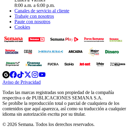
8:00 a.m. a 6:00 p.m.
Canales de servicio al cliente
Trabaje con nosotros
Paute con nosotros
Cookies
Opens
Opens
Opens
Opens
Opens
in
in
in
in
in
Aviso de Privacidad
Opens
new
new
new
new
new
in
window
window
window
window
window
Todas las marcas registradas son propiedad de la compañía
new
respectiva o de PUBLICACIONES SEMANA S.A.
window
Se prohíbe la reproducción total o parcial de cualquiera de los
contenidos que aquí aparezca, así como su traducción a cualquier
idioma sin autorización escrita por su titular.
© 2026 Semana. Todos los derechos reservados.