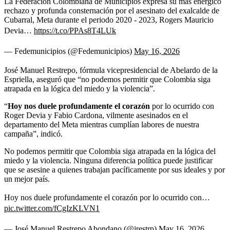
La Federación Colombiana de Municipios expresa su más enérgico
rechazo y profunda consternación por el asesinato del exalcalde de
Cubarral, Meta durante el periodo 2020 - 2023, Rogers Mauricio
Devia…
https://t.co/PPAs8T4LUk
— Fedemunicipios (@Fedemunicipios)
May 16, 2026
José Manuel Restrepo, fórmula vicepresidencial de Abelardo de la
Espriella, aseguró que “no podemos permitir que Colombia siga
atrapada en la lógica del miedo y la violencia”.
“
Hoy nos duele profundamente el corazón
por lo ocurrido con
Roger Devia y Fabio Cardona, vilmente asesinados en el
departamento del Meta mientras cumplían labores de nuestra
campaña”, indicó.
No podemos permitir que Colombia siga atrapada en la lógica del
miedo y la violencia. Ninguna diferencia política puede justificar
que se asesine a quienes trabajan pacíficamente por sus ideales y por
un mejor país.
Hoy nos duele profundamente el corazón por lo ocurrido con…
pic.twitter.com/fCgIzKLVN1
— José Manuel Restrepo Abondano (@jrestrp)
May 16, 2026