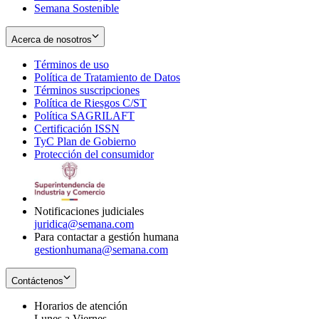
Semana Sostenible
Acerca de nosotros
Términos de uso
Opens
Política de Tratamiento de Datos
in
Opens
Términos suscripciones
new
Opens
in
Política de Riesgos C/ST
window
in
Opens
new
Política SAGRILAFT
Opens
new
in
window
Certificación ISSN
Opens
in
window
new
TyC Plan de Gobierno
in
new
Opens
window
Protección del consumidor
new
window
in
Opens
window
new
in
window
new
window
Notificaciones judiciales
juridica@semana.com
Para contactar a gestión humana
gestionhumana@semana.com
Contáctenos
Horarios de atención
Lunes a Viernes