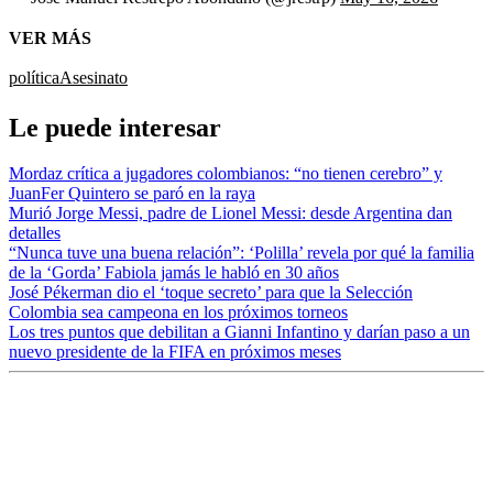
VER MÁS
política
Asesinato
Le puede interesar
Mordaz crítica a jugadores colombianos: “no tienen cerebro” y
JuanFer Quintero se paró en la raya
Murió Jorge Messi, padre de Lionel Messi: desde Argentina dan
detalles
“Nunca tuve una buena relación”: ‘Polilla’ revela por qué la familia
de la ‘Gorda’ Fabiola jamás le habló en 30 años
José Pékerman dio el ‘toque secreto’ para que la Selección
Colombia sea campeona en los próximos torneos
Los tres puntos que debilitan a Gianni Infantino y darían paso a un
nuevo presidente de la FIFA en próximos meses