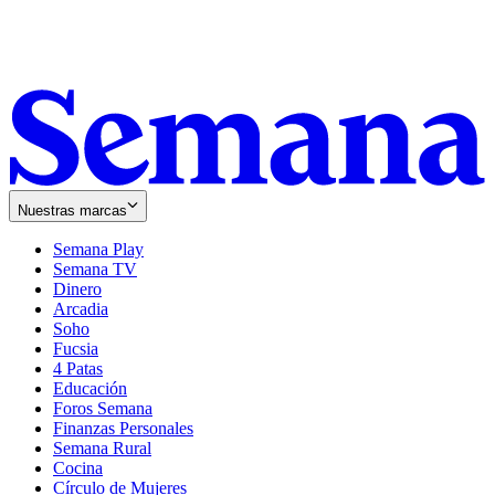
Nuestras marcas
Semana Play
Semana TV
Dinero
Arcadia
Soho
Opens
Fucsia
in
Opens
4 Patas
new
in
Educación
window
new
Foros Semana
window
Finanzas Personales
Semana Rural
Cocina
Círculo de Mujeres