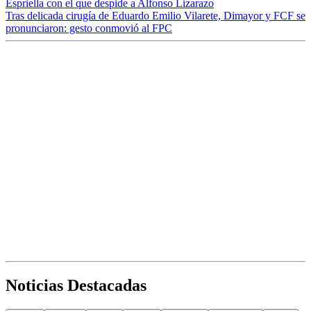
Espriella con el que despide a Alfonso Lizarazo
Tras delicada cirugía de Eduardo Emilio Vilarete, Dimayor y FCF se
pronunciaron: gesto conmovió al FPC
Noticias Destacadas