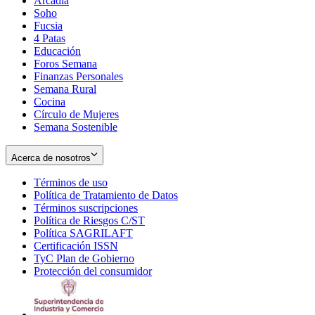
Arcadia
Soho
Opens
Fucsia
in
Opens
4 Patas
new
in
Educación
window
new
Foros Semana
window
Finanzas Personales
Semana Rural
Cocina
Círculo de Mujeres
Semana Sostenible
Acerca de nosotros
Términos de uso
Opens
Política de Tratamiento de Datos
in
Opens
Términos suscripciones
new
Opens
in
Política de Riesgos C/ST
window
in
Opens
new
Política SAGRILAFT
Opens
new
in
window
Certificación ISSN
Opens
in
window
new
TyC Plan de Gobierno
in
new
Opens
window
Protección del consumidor
new
window
in
Opens
window
new
in
window
new
window