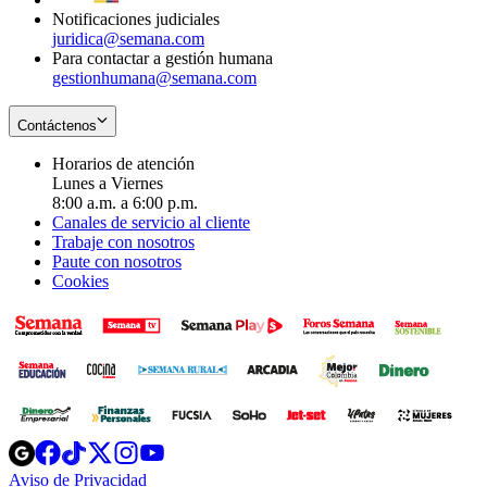
Notificaciones judiciales
juridica@semana.com
Para contactar a gestión humana
gestionhumana@semana.com
Contáctenos
Horarios de atención
Lunes a Viernes
8:00 a.m. a 6:00 p.m.
Canales de servicio al cliente
Trabaje con nosotros
Paute con nosotros
Cookies
Opens
Opens
Opens
Opens
Opens
in
in
in
in
in
Aviso de Privacidad
Opens