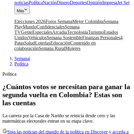
noticias
Política
Nación
Dinero
Deportes
Opinión
Impresa
Jet Set
Más
Elecciones 2026
Foros Semana
Mejor Colombia
Semana
Play
Mundo
Confidenciales
Semana
TV
Gente
Especiales
Arcadia
Tecnología
Turismo
Estados
Unidos
Vehículos
Semana Sostenible
Finanzas Personales
4
Patas
Salud
Loterías
Educación
Contenido en
colaboración
Semana Rural
Mujeres
Semana
|
Política
Política
¿Cuántos votos se necesitan para ganar la
segunda vuelta en Colombia? Estas son
las cuentas
La carrera por la Casa de Nariño se reinicia desde cero y las
matemáticas electorales entran en su etapa clave.
Siga las noticias del mundo de la política en Discover y acceda a