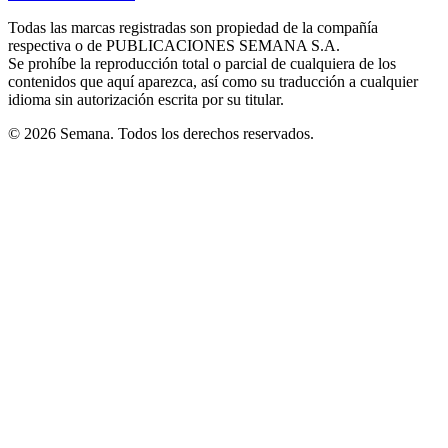
new
new
new
new
new
in
window
window
window
window
window
Todas las marcas registradas son propiedad de la compañía
new
respectiva o de PUBLICACIONES SEMANA S.A.
window
Se prohíbe la reproducción total o parcial de cualquiera de los
contenidos que aquí aparezca, así como su traducción a cualquier
idioma sin autorización escrita por su titular.
© 2026 Semana. Todos los derechos reservados.