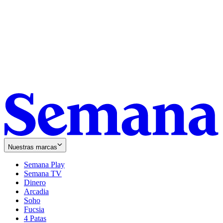
Nuestras marcas
Semana Play
Semana TV
Dinero
Arcadia
Soho
Opens
Fucsia
in
Opens
4 Patas
new
in