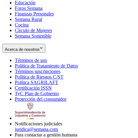
Educación
window
new
Foros Semana
window
Finanzas Personales
Semana Rural
Cocina
Círculo de Mujeres
Semana Sostenible
Acerca de nosotros
Términos de uso
Opens
Política de Tratamiento de Datos
in
Opens
Términos suscripciones
new
Opens
in
Política de Riesgos C/ST
window
in
Opens
new
Política SAGRILAFT
Opens
new
in
window
Certificación ISSN
Opens
in
window
new
TyC Plan de Gobierno
in
new
Opens
window
Protección del consumidor
new
window
in
Opens
window
new
in
window
new
window
Notificaciones judiciales
juridica@semana.com
Para contactar a gestión humana