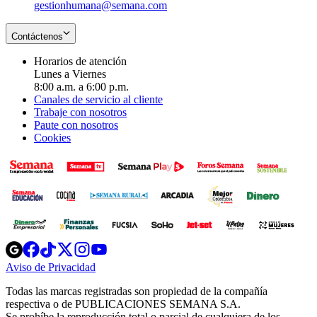
gestionhumana@semana.com
Contáctenos
Horarios de atención
Lunes a Viernes
8:00 a.m. a 6:00 p.m.
Canales de servicio al cliente
Trabaje con nosotros
Paute con nosotros
Cookies
Opens
Opens
Opens
Opens
Opens
in
in
in
in
in
Aviso de Privacidad
Opens
new
new
new
new
new
in
window
window
window
window
window
Todas las marcas registradas son propiedad de la compañía
new
respectiva o de PUBLICACIONES SEMANA S.A.
window
Se prohíbe la reproducción total o parcial de cualquiera de los