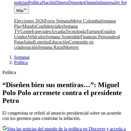
noticias
Política
Nación
Dinero
Deportes
Opinión
Impresa
Jet Set
Más
Elecciones 2026
Foros Semana
Mejor Colombia
Semana
Play
Mundo
Confidenciales
Semana
TV
Gente
Especiales
Arcadia
Tecnología
Turismo
Estados
Unidos
Vehículos
Semana Sostenible
Finanzas Personales
4
Patas
Salud
Loterías
Educación
Contenido en
colaboración
Semana Rural
Mujeres
Semana
|
Política
Política
“Diseñen bien sus mentiras…”: Miguel
Polo Polo arremete contra el presidente
Petro
El congresista se refirió al anuncio presidencial sobre un acuerdo
con los gremios para controlar la inflación.
Siga las noticias del mundo de la política en Discover y acceda a