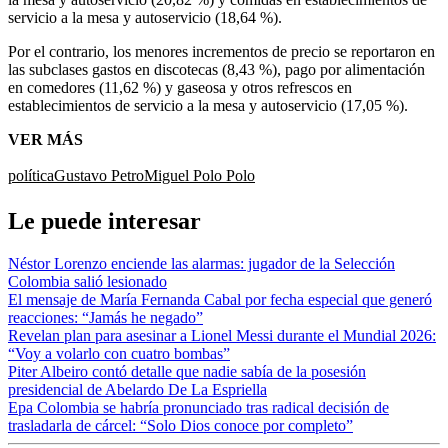
servicio a la mesa y autoservicio (18,64 %).
Por el contrario, los menores incrementos de precio se reportaron en
las subclases gastos en discotecas (8,43 %), pago por alimentación
en comedores (11,62 %) y gaseosa y otros refrescos en
establecimientos de servicio a la mesa y autoservicio (17,05 %).
VER MÁS
política
Gustavo Petro
Miguel Polo Polo
Le puede interesar
Néstor Lorenzo enciende las alarmas: jugador de la Selección
Colombia salió lesionado
El mensaje de María Fernanda Cabal por fecha especial que generó
reacciones: “Jamás he negado”
Revelan plan para asesinar a Lionel Messi durante el Mundial 2026:
“Voy a volarlo con cuatro bombas”
Piter Albeiro contó detalle que nadie sabía de la posesión
presidencial de Abelardo De La Espriella
Epa Colombia se habría pronunciado tras radical decisión de
trasladarla de cárcel: “Solo Dios conoce por completo”