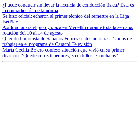
¿Puede conducir sin llevar la licencia de conducción física? Esta es
la contradicción de la norma
Se hizo oficial: echaron al primer técnico del semestre en la Liga
BetPlay
Así funcionará el pico y placa en Medellín durante toda la semana:
rotación del 10 al 14 de agosto
Querido humorista de Sábados Felices se despidió tras 15 años de
trabajar en el programa de Caracol Televisión
María Cecilia Botero confesó situación que vivió en su primer
divorcio: “Quedé con 3 tenedores, 3 cuchillos, 3 cucharas”