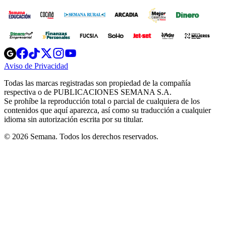
Opens
Opens
Opens
Opens
Opens
in
in
in
in
in
Aviso de Privacidad
Opens
new
new
new
new
new
in
window
window
window
window
window
Todas las marcas registradas son propiedad de la compañía
new
respectiva o de PUBLICACIONES SEMANA S.A.
window
Se prohíbe la reproducción total o parcial de cualquiera de los
contenidos que aquí aparezca, así como su traducción a cualquier
idioma sin autorización escrita por su titular.
© 2026 Semana. Todos los derechos reservados.