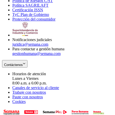
Política de Riesgos C/ST
window
in
Opens
new
Política SAGRILAFT
Opens
new
in
window
Certificación ISSN
Opens
in
window
new
TyC Plan de Gobierno
in
new
Opens
window
Protección del consumidor
new
window
in
Opens
window
new
in
window
new
window
Notificaciones judiciales
juridica@semana.com
Para contactar a gestión humana
gestionhumana@semana.com
Contáctenos
Horarios de atención
Lunes a Viernes
8:00 a.m. a 6:00 p.m.
Canales de servicio al cliente
Trabaje con nosotros
Paute con nosotros
Cookies