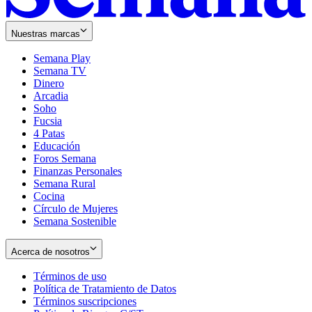
Nuestras marcas
Semana Play
Semana TV
Dinero
Arcadia
Soho
Opens
Fucsia
in
Opens
4 Patas
new
in
Educación
window
new
Foros Semana
window
Finanzas Personales
Semana Rural
Cocina
Círculo de Mujeres
Semana Sostenible
Acerca de nosotros
Términos de uso
Opens
Política de Tratamiento de Datos
in
Opens
Términos suscripciones
new
Opens
in