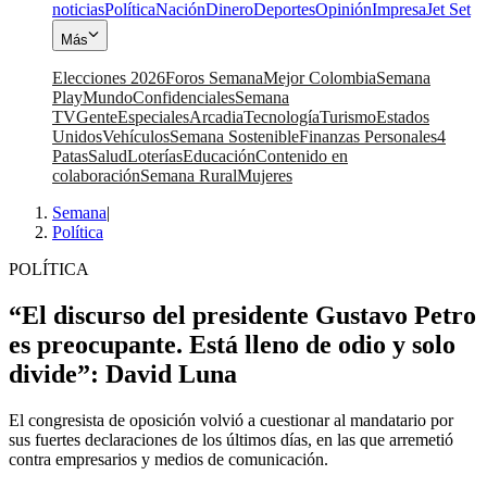
noticias
Política
Nación
Dinero
Deportes
Opinión
Impresa
Jet Set
Más
Elecciones 2026
Foros Semana
Mejor Colombia
Semana
Play
Mundo
Confidenciales
Semana
TV
Gente
Especiales
Arcadia
Tecnología
Turismo
Estados
Unidos
Vehículos
Semana Sostenible
Finanzas Personales
4
Patas
Salud
Loterías
Educación
Contenido en
colaboración
Semana Rural
Mujeres
Semana
|
Política
POLÍTICA
“El discurso del presidente Gustavo Petro
es preocupante. Está lleno de odio y solo
divide”: David Luna
El congresista de oposición volvió a cuestionar al mandatario por
sus fuertes declaraciones de los últimos días, en las que arremetió
contra empresarios y medios de comunicación.