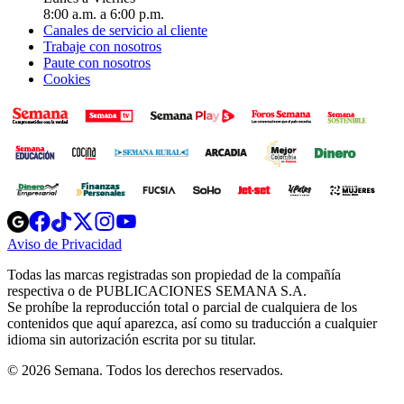
8:00 a.m. a 6:00 p.m.
Canales de servicio al cliente
Trabaje con nosotros
Paute con nosotros
Cookies
Opens
Opens
Opens
Opens
Opens
in
in
in
in
in
Aviso de Privacidad
Opens
new
new
new
new
new
in
window
window
window
window
window
Todas las marcas registradas son propiedad de la compañía
new
respectiva o de PUBLICACIONES SEMANA S.A.
window
Se prohíbe la reproducción total o parcial de cualquiera de los
contenidos que aquí aparezca, así como su traducción a cualquier
idioma sin autorización escrita por su titular.
© 2026 Semana. Todos los derechos reservados.