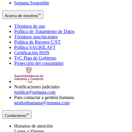
Semana Sostenible
Acerca de nosotros
Términos de uso
Opens
Política de Tratamiento de Datos
in
Opens
Términos suscripciones
new
Opens
in
Política de Riesgos C/ST
window
in
Opens
new
Política SAGRILAFT
Opens
new
in
window
Certificación ISSN
Opens
in
window
new
TyC Plan de Gobierno
in
new
Opens
window
Protección del consumidor
new
window
in
Opens
window
new
in
window
new
window
Notificaciones judiciales
juridica@semana.com
Para contactar a gestión humana
gestionhumana@semana.com
Contáctenos
Horarios de atención
Lunes a Viernes