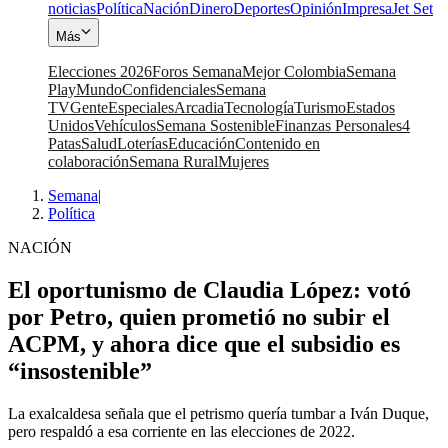
noticias
Política
Nación
Dinero
Deportes
Opinión
Impresa
Jet Set
Más
Elecciones 2026
Foros Semana
Mejor Colombia
Semana
Play
Mundo
Confidenciales
Semana
TV
Gente
Especiales
Arcadia
Tecnología
Turismo
Estados
Unidos
Vehículos
Semana Sostenible
Finanzas Personales
4
Patas
Salud
Loterías
Educación
Contenido en
colaboración
Semana Rural
Mujeres
Semana
|
Política
NACIÓN
El oportunismo de Claudia López: votó
por Petro, quien prometió no subir el
ACPM, y ahora dice que el subsidio es
“insostenible”
La exalcaldesa señala que el petrismo quería tumbar a Iván Duque,
pero respaldó a esa corriente en las elecciones de 2022.