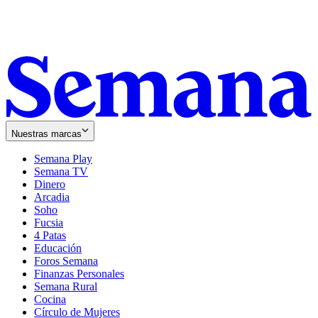
Nuestras marcas
Semana Play
Semana TV
Dinero
Arcadia
Soho
Opens
Fucsia
in
Opens
4 Patas
new
in
Educación
window
new
Foros Semana
window
Finanzas Personales
Semana Rural
Cocina
Círculo de Mujeres