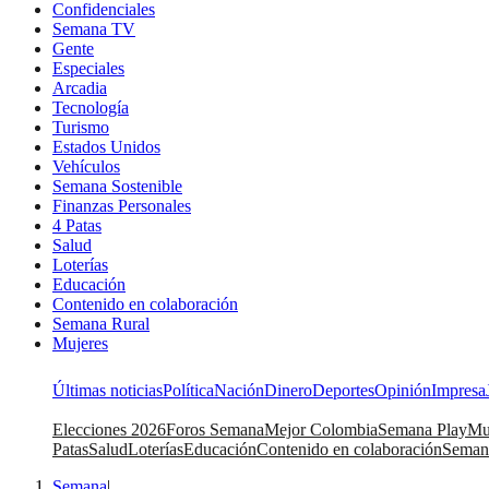
Confidenciales
Semana TV
Gente
Especiales
Arcadia
Tecnología
Turismo
Estados Unidos
Vehículos
Semana Sostenible
Finanzas Personales
4 Patas
Salud
Loterías
Educación
Contenido en colaboración
Semana Rural
Mujeres
Últimas noticias
Política
Nación
Dinero
Deportes
Opinión
Impresa
Elecciones 2026
Foros Semana
Mejor Colombia
Semana Play
Mu
Patas
Salud
Loterías
Educación
Contenido en colaboración
Seman
Semana
|