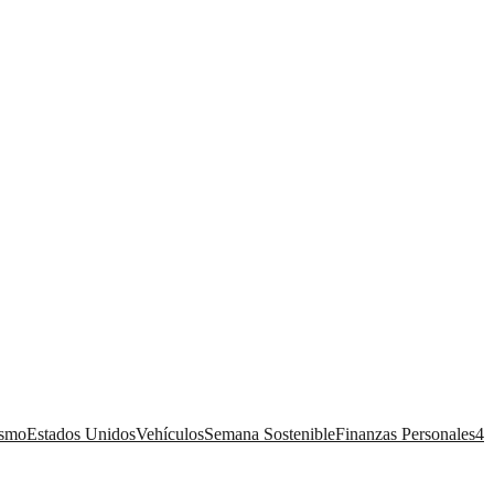
ismo
Estados Unidos
Vehículos
Semana Sostenible
Finanzas Personales
4