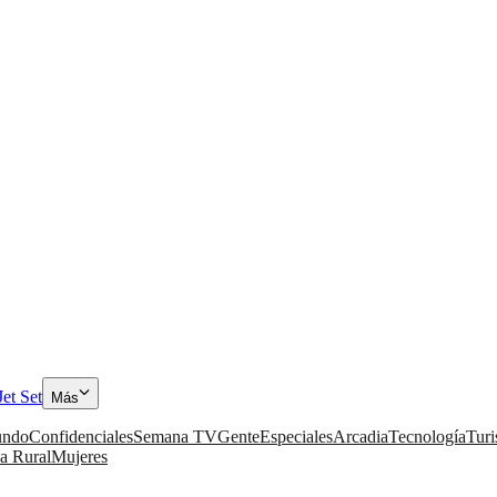
Jet Set
Más
ndo
Confidenciales
Semana TV
Gente
Especiales
Arcadia
Tecnología
Tur
a Rural
Mujeres