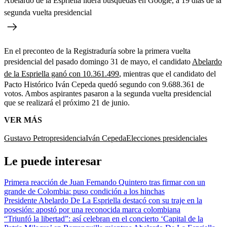
Abelardo de la Espriella lidera búsquedas en Google, a 19 días de la
segunda vuelta presidencial
En el preconteo de la Registraduría sobre la primera vuelta
presidencial del pasado domingo 31 de mayo, el candidato
Abelardo
de la Espriella ganó con 10.361.499
, mientras que el candidato del
Pacto Histórico Iván Cepeda quedó segundo con 9.688.361 de
votos. Ambos aspirantes pasaron a la segunda vuelta presidencial
que se realizará el próximo 21 de junio.
VER MÁS
Gustavo Petro
presidencia
Iván Cepeda
Elecciones presidenciales
Le puede interesar
Primera reacción de Juan Fernando Quintero tras firmar con un
grande de Colombia: puso condición a los hinchas
Presidente Abelardo De La Espriella destacó con su traje en la
posesión: apostó por una reconocida marca colombiana
“Triunfó la libertad”: así celebran en el concierto ‘Capital de la