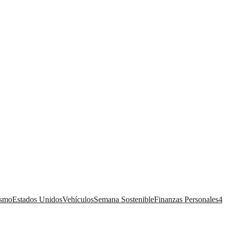
ismo
Estados Unidos
Vehículos
Semana Sostenible
Finanzas Personales
4