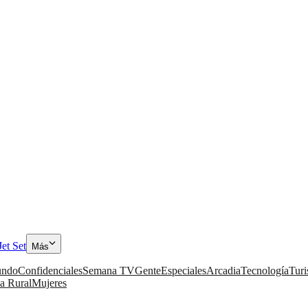
Jet Set
Más
ndo
Confidenciales
Semana TV
Gente
Especiales
Arcadia
Tecnología
Tur
a Rural
Mujeres