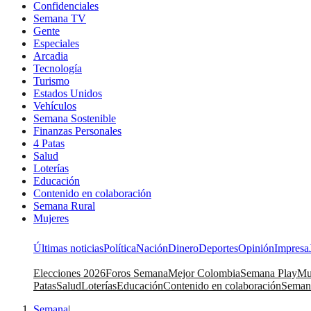
Confidenciales
Semana TV
Gente
Especiales
Arcadia
Tecnología
Turismo
Estados Unidos
Vehículos
Semana Sostenible
Finanzas Personales
4 Patas
Salud
Loterías
Educación
Contenido en colaboración
Semana Rural
Mujeres
Últimas noticias
Política
Nación
Dinero
Deportes
Opinión
Impresa
Elecciones 2026
Foros Semana
Mejor Colombia
Semana Play
Mu
Patas
Salud
Loterías
Educación
Contenido en colaboración
Seman
Semana
|