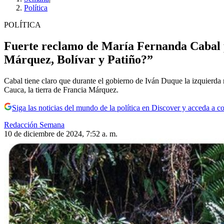
Política
POLÍTICA
Fuerte reclamo de María Fernanda Cabal p
Márquez, Bolívar y Patiño?”
Cabal tiene claro que durante el gobierno de Iván Duque la izquierda r
Cauca, la tierra de Francia Márquez.
Siga las noticias del mundo de la política en Discover y acceda a c
Redacción Semana
10 de diciembre de 2024, 7:52 a. m.