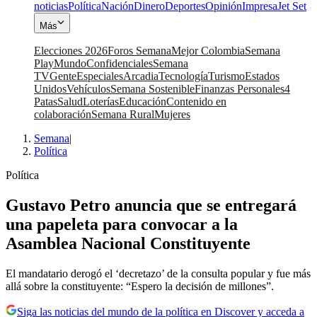
noticias
Política
Nación
Dinero
Deportes
Opinión
Impresa
Jet Set
Más
Elecciones 2026
Foros Semana
Mejor Colombia
Semana
Play
Mundo
Confidenciales
Semana
TV
Gente
Especiales
Arcadia
Tecnología
Turismo
Estados
Unidos
Vehículos
Semana Sostenible
Finanzas Personales
4
Patas
Salud
Loterías
Educación
Contenido en
colaboración
Semana Rural
Mujeres
Semana
|
Política
Política
Gustavo Petro anuncia que se entregará
una papeleta para convocar a la
Asamblea Nacional Constituyente
El mandatario derogó el ‘decretazo’ de la consulta popular y fue más
allá sobre la constituyente: “Espero la decisión de millones”.
Siga las noticias del mundo de la política en Discover y acceda a