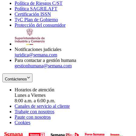
Política de Riesgos C/ST
window
in
Opens
new
Política SAGRILAFT
Opens
new
in
window
Certificación ISSN
Opens
in
window
new
TyC Plan de Gobierno
in
new
Opens
window
Protección del consumidor
new
window
in
Opens
window
new
in
window
new
window
Notificaciones judiciales
juridica@semana.com
Para contactar a gestión humana
gestionhumana@semana.com
Contáctenos
Horarios de atención
Lunes a Viernes
8:00 a.m. a 6:00 p.m.
Canales de servicio al cliente
Trabaje con nosotros
Paute con nosotros
Cookies