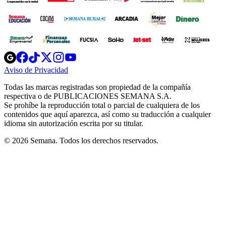
Opens
Opens
Opens
Opens
Opens
in
in
in
in
in
Aviso de Privacidad
Opens
new
new
new
new
new
in
window
window
window
window
window
Todas las marcas registradas son propiedad de la compañía
new
respectiva o de PUBLICACIONES SEMANA S.A.
window
Se prohíbe la reproducción total o parcial de cualquiera de los
contenidos que aquí aparezca, así como su traducción a cualquier
idioma sin autorización escrita por su titular.
© 2026 Semana. Todos los derechos reservados.