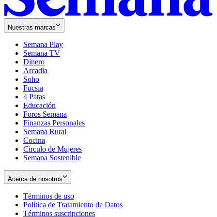
Nuestras marcas
Semana Play
Semana TV
Dinero
Arcadia
Soho
Opens
Fucsia
in
Opens
4 Patas
new
in
Educación
window
new
Foros Semana
window
Finanzas Personales
Semana Rural
Cocina
Círculo de Mujeres
Semana Sostenible
Acerca de nosotros
Términos de uso
Opens
Política de Tratamiento de Datos
in
Opens
Términos suscripciones
new
Opens
in