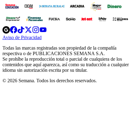
Opens
Opens
Opens
Opens
Opens
in
in
in
in
in
Aviso de Privacidad
Opens
new
new
new
new
new
in
window
window
window
window
window
Todas las marcas registradas son propiedad de la compañía
new
respectiva o de PUBLICACIONES SEMANA S.A.
window
Se prohíbe la reproducción total o parcial de cualquiera de los
contenidos que aquí aparezca, así como su traducción a cualquier
idioma sin autorización escrita por su titular.
© 2026 Semana. Todos los derechos reservados.