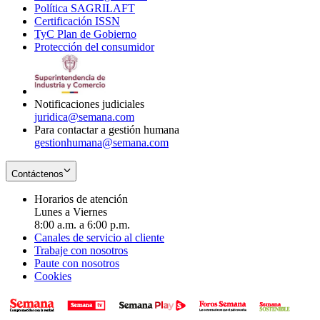
Política SAGRILAFT
Opens
new
in
window
Certificación ISSN
Opens
in
window
new
TyC Plan de Gobierno
in
new
Opens
window
Protección del consumidor
new
window
in
Opens
window
new
in
window
new
window
Notificaciones judiciales
juridica@semana.com
Para contactar a gestión humana
gestionhumana@semana.com
Contáctenos
Horarios de atención
Lunes a Viernes
8:00 a.m. a 6:00 p.m.
Canales de servicio al cliente
Trabaje con nosotros
Paute con nosotros
Cookies