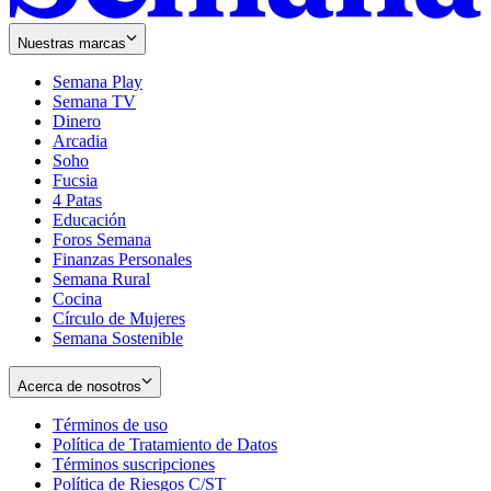
Nuestras marcas
Semana Play
Semana TV
Dinero
Arcadia
Soho
Opens
Fucsia
in
Opens
4 Patas
new
in
Educación
window
new
Foros Semana
window
Finanzas Personales
Semana Rural
Cocina
Círculo de Mujeres
Semana Sostenible
Acerca de nosotros
Términos de uso
Opens
Política de Tratamiento de Datos
in
Opens
Términos suscripciones
new
Opens
in
Política de Riesgos C/ST
window
in
Opens
new