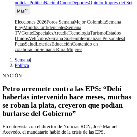
noticias
Política
Nación
Dinero
Deportes
Opinión
Impresa
Jet Set
Más
Elecciones 2026
Foros Semana
Mejor Colombia
Semana
Play
Mundo
Confidenciales
Semana
TV
Gente
Especiales
Arcadia
Tecnología
Turismo
Estados
Unidos
Vehículos
Semana Sostenible
Finanzas Personales
4
Patas
Salud
Loterías
Educación
Contenido en
colaboración
Semana Rural
Mujeres
Semana
|
Política
NACIÓN
Petro arremete contra las EPS: “Debí
haberlas intervenido hace meses, muchas
se roban la plata, creyeron que podían
burlarse del Gobierno”
En entrevista con el director de Noticias RCN, José Manuel
Acevedo, el mandatario habló de la crisis de las EPS.