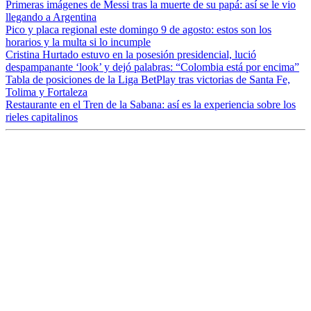
Primeras imágenes de Messi tras la muerte de su papá: así se le vio
llegando a Argentina
Pico y placa regional este domingo 9 de agosto: estos son los
horarios y la multa si lo incumple
Cristina Hurtado estuvo en la posesión presidencial, lució
despampanante ‘look’ y dejó palabras: “Colombia está por encima”
Tabla de posiciones de la Liga BetPlay tras victorias de Santa Fe,
Tolima y Fortaleza
Restaurante en el Tren de la Sabana: así es la experiencia sobre los
rieles capitalinos