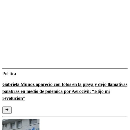
Política
Gabriela Muñoz apareció con fotos en la playa y dejó llamativas
palabras en medio de polémica por Aerocivil: “Elijo mi
revolución”