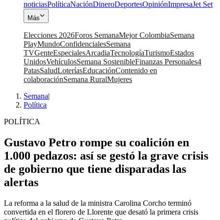
noticias
Política
Nación
Dinero
Deportes
Opinión
Impresa
Jet Set
Más
Elecciones 2026
Foros Semana
Mejor Colombia
Semana
Play
Mundo
Confidenciales
Semana
TV
Gente
Especiales
Arcadia
Tecnología
Turismo
Estados
Unidos
Vehículos
Semana Sostenible
Finanzas Personales
4
Patas
Salud
Loterías
Educación
Contenido en
colaboración
Semana Rural
Mujeres
Semana
|
Política
POLÍTICA
Gustavo Petro rompe su coalición en
1.000 pedazos: así se gestó la grave crisis
de gobierno que tiene disparadas las
alertas
La reforma a la salud de la ministra Carolina Corcho terminó
convertida en el florero de Llorente que desató la primera crisis