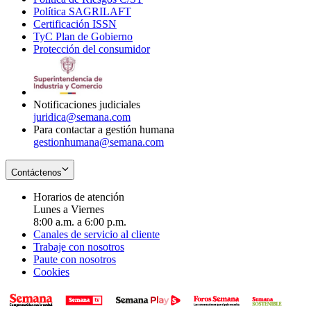
Política SAGRILAFT
Opens
new
in
window
Certificación ISSN
Opens
in
window
new
TyC Plan de Gobierno
in
new
Opens
window
Protección del consumidor
new
window
in
Opens
window
new
in
window
new
window
Notificaciones judiciales
juridica@semana.com
Para contactar a gestión humana
gestionhumana@semana.com
Contáctenos
Horarios de atención
Lunes a Viernes
8:00 a.m. a 6:00 p.m.
Canales de servicio al cliente
Trabaje con nosotros
Paute con nosotros
Cookies