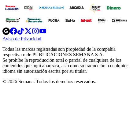
Opens
Opens
Opens
Opens
Opens
in
in
in
in
in
Aviso de Privacidad
Opens
new
new
new
new
new
in
window
window
window
window
window
Todas las marcas registradas son propiedad de la compañía
new
respectiva o de PUBLICACIONES SEMANA S.A.
window
Se prohíbe la reproducción total o parcial de cualquiera de los
contenidos que aquí aparezca, así como su traducción a cualquier
idioma sin autorización escrita por su titular.
© 2026 Semana. Todos los derechos reservados.