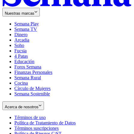
Nuestras marcas
Semana Play
Semana TV
Dinero
Arcadia
Soho
Opens
Fucsia
in
Opens
4 Patas
new
in
Educación
window
new
Foros Semana
window
Finanzas Personales
Semana Rural
Cocina
Círculo de Mujeres
Semana Sostenible
Acerca de nosotros
Términos de uso
Opens
Política de Tratamiento de Datos
in
Opens
Términos suscripciones
new
Opens
in
Política de Riesgos C/ST
window
in
Opens
new