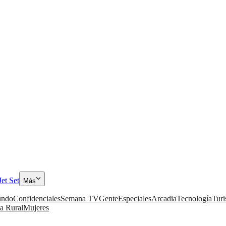
Jet Set
Más
ndo
Confidenciales
Semana TV
Gente
Especiales
Arcadia
Tecnología
Tur
a Rural
Mujeres