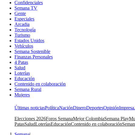
Confidenciales
Semana TV
Gente
Especiales
Arcadia
Tecnología
Turismo
Estados Unidos
Vehículos
Semana Sostenible
Finanzas Personales
4 Patas
Salud
Loterías
Educación
Contenido en colaboración
Semana Rural
Mujeres
Últimas noticias
Política
Nación
Dinero
Deportes
Opinión
Impresa
Elecciones 2026
Foros Semana
Mejor Colombia
Semana Play
Mu
Patas
Salud
Loterías
Educación
Contenido en colaboración
Seman
Semana
|