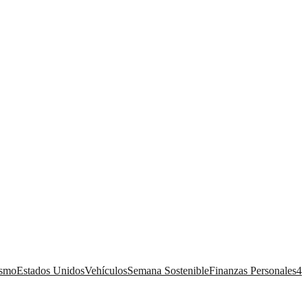
ismo
Estados Unidos
Vehículos
Semana Sostenible
Finanzas Personales
4