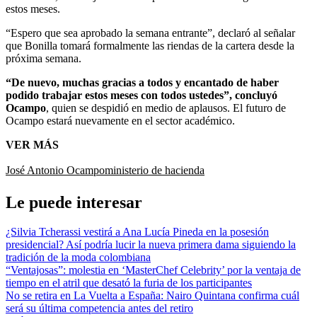
estos meses.
“Espero que sea aprobado la semana entrante”, declaró al señalar
que Bonilla tomará formalmente las riendas de la cartera desde la
próxima semana.
“De nuevo, muchas gracias a todos y encantado de haber
podido trabajar estos meses con todos ustedes”, concluyó
Ocampo
, quien se despidió en medio de aplausos. El futuro de
Ocampo estará nuevamente en el sector académico.
VER MÁS
José Antonio Ocampo
ministerio de hacienda
Le puede interesar
¿Silvia Tcherassi vestirá a Ana Lucía Pineda en la posesión
presidencial? Así podría lucir la nueva primera dama siguiendo la
tradición de la moda colombiana
“Ventajosas”: molestia en ‘MasterChef Celebrity’ por la ventaja de
tiempo en el atril que desató la furia de los participantes
No se retira en La Vuelta a España: Nairo Quintana confirma cuál
será su última competencia antes del retiro