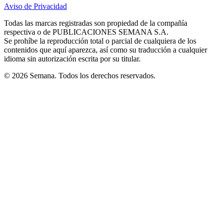
in
in
in
in
in
Aviso de Privacidad
Opens
new
new
new
new
new
in
window
window
window
window
window
Todas las marcas registradas son propiedad de la compañía
new
respectiva o de PUBLICACIONES SEMANA S.A.
window
Se prohíbe la reproducción total o parcial de cualquiera de los
contenidos que aquí aparezca, así como su traducción a cualquier
idioma sin autorización escrita por su titular.
© 2026 Semana. Todos los derechos reservados.