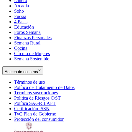
Dinero
Arcadia
Soho
Opens
Fucsia
in
Opens
4 Patas
new
in
Educación
window
new
Foros Semana
window
Finanzas Personales
Semana Rural
Cocina
Círculo de Mujeres
Semana Sostenible
Acerca de nosotros
Términos de uso
Opens
Política de Tratamiento de Datos
in
Opens
Términos suscripciones
new
Opens
in
Política de Riesgos C/ST
window
in
Opens
new
Política SAGRILAFT
Opens
new
in
window
Certificación ISSN
Opens
in
window
new
TyC Plan de Gobierno
in
new
Opens
window
Protección del consumidor
new
window
in
Opens
window
new
in
window
new