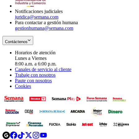
window
Notificaciones judiciales
juridica@semana.com
Para contactar a gestión humana
gestionhumana@semana.com
Contáctenos
Horarios de atención
Lunes a Viernes
8:00 a.m. a 6:00 p.m.
Canales de servicio al cliente
Trabaje con nosotros
Paute con nosotros
Cookies
Opens
Opens
Opens
Opens
Opens