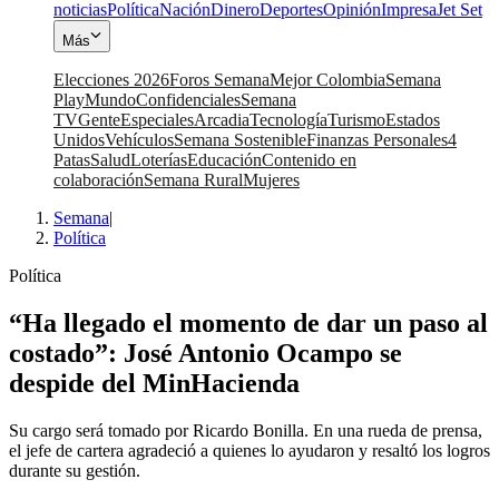
noticias
Política
Nación
Dinero
Deportes
Opinión
Impresa
Jet Set
Más
Elecciones 2026
Foros Semana
Mejor Colombia
Semana
Play
Mundo
Confidenciales
Semana
TV
Gente
Especiales
Arcadia
Tecnología
Turismo
Estados
Unidos
Vehículos
Semana Sostenible
Finanzas Personales
4
Patas
Salud
Loterías
Educación
Contenido en
colaboración
Semana Rural
Mujeres
Semana
|
Política
Política
“Ha llegado el momento de dar un paso al
costado”: José Antonio Ocampo se
despide del MinHacienda
Su cargo será tomado por Ricardo Bonilla. En una rueda de prensa,
el jefe de cartera agradeció a quienes lo ayudaron y resaltó los logros
durante su gestión.