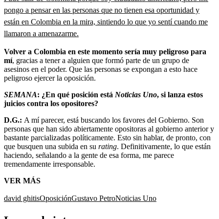
pongo a pensar en las personas que no tienen esa oportunidad y
están en Colombia en la mira, sintiendo lo que yo sentí cuando me
llamaron a amenazarme.
Volver a Colombia en este momento sería muy peligroso para
mí
, gracias a tener a alguien que formó parte de un grupo de
asesinos en el poder. Que las personas se expongan a esto hace
peligroso ejercer la oposición.
SEMANA
: ¿En qué posición está
Noticias Uno
, si lanza estos
juicios contra los opositores?
D.G.:
A mí parecer, está buscando los favores del Gobierno. Son
personas que han sido abiertamente opositoras al gobierno anterior y
bastante parcializadas políticamente. Esto sin hablar, de pronto, con
que busquen una subida en su
rating
. Definitivamente, lo que están
haciendo, señalando a la gente de esa forma, me parece
tremendamente irresponsable.
VER MÁS
david ghitis
Oposición
Gustavo Petro
Noticias Uno