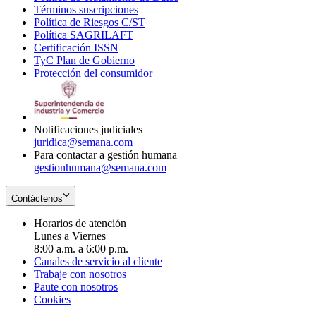
Términos suscripciones
new
Opens
in
Política de Riesgos C/ST
window
in
Opens
new
Política SAGRILAFT
Opens
new
in
window
Certificación ISSN
Opens
in
window
new
TyC Plan de Gobierno
in
new
Opens
window
Protección del consumidor
new
window
in
Opens
window
new
in
window
new
window
Notificaciones judiciales
juridica@semana.com
Para contactar a gestión humana
gestionhumana@semana.com
Contáctenos
Horarios de atención
Lunes a Viernes
8:00 a.m. a 6:00 p.m.
Canales de servicio al cliente
Trabaje con nosotros
Paute con nosotros
Cookies