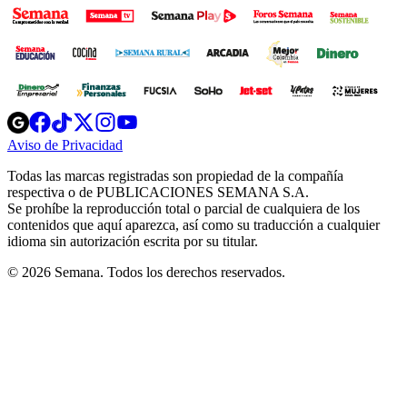
Opens
Opens
Opens
Opens
Opens
in
in
in
in
in
Aviso de Privacidad
Opens
new
new
new
new
new
in
window
window
window
window
window
Todas las marcas registradas son propiedad de la compañía
new
respectiva o de PUBLICACIONES SEMANA S.A.
window
Se prohíbe la reproducción total o parcial de cualquiera de los
contenidos que aquí aparezca, así como su traducción a cualquier
idioma sin autorización escrita por su titular.
© 2026 Semana. Todos los derechos reservados.