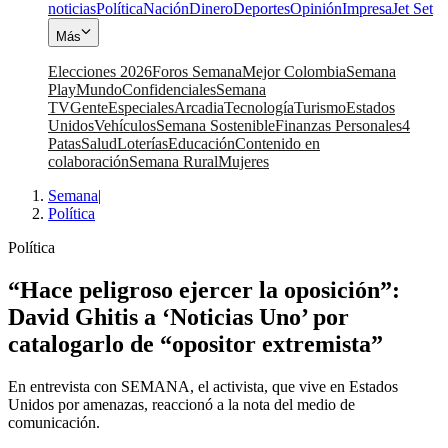
noticias
Política
Nación
Dinero
Deportes
Opinión
Impresa
Jet Set
Más
Elecciones 2026
Foros Semana
Mejor Colombia
Semana
Play
Mundo
Confidenciales
Semana
TV
Gente
Especiales
Arcadia
Tecnología
Turismo
Estados
Unidos
Vehículos
Semana Sostenible
Finanzas Personales
4
Patas
Salud
Loterías
Educación
Contenido en
colaboración
Semana Rural
Mujeres
Semana
|
Política
Política
“Hace peligroso ejercer la oposición”:
David Ghitis a ‘Noticias Uno’ por
catalogarlo de “opositor extremista”
En entrevista con SEMANA, el activista, que vive en Estados
Unidos por amenazas, reaccionó a la nota del medio de
comunicación.