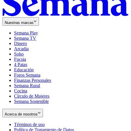
Nuestras marcas
Semana Play
Semana TV
Dinero
Arcadia
Soho
Opens
Fucsia
in
Opens
4 Patas
new
in
Educación
window
new
Foros Semana
window
Finanzas Personales
Semana Rural
Cocina
Círculo de Mujeres
Semana Sostenible
Acerca de nosotros
Términos de uso
Opens
Política de Tratamiento de Datos
in
Opens