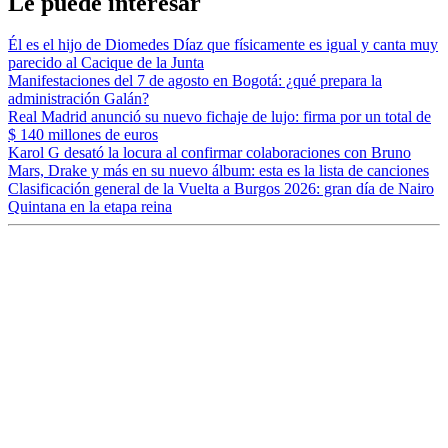
Le puede interesar
Él es el hijo de Diomedes Díaz que físicamente es igual y canta muy
parecido al Cacique de la Junta
Manifestaciones del 7 de agosto en Bogotá: ¿qué prepara la
administración Galán?
Real Madrid anunció su nuevo fichaje de lujo: firma por un total de
$ 140 millones de euros
Karol G desató la locura al confirmar colaboraciones con Bruno
Mars, Drake y más en su nuevo álbum: esta es la lista de canciones
Clasificación general de la Vuelta a Burgos 2026: gran día de Nairo
Quintana en la etapa reina