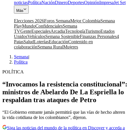
noticias
Política
Nación
Dinero
Deportes
Opinión
Impresa
Jet Set
Más
Elecciones 2026
Foros Semana
Mejor Colombia
Semana
Play
Mundo
Confidenciales
Semana
TV
Gente
Especiales
Arcadia
Tecnología
Turismo
Estados
Unidos
Vehículos
Semana Sostenible
Finanzas Personales
4
Patas
Salud
Loterías
Educación
Contenido en
colaboración
Semana Rural
Mujeres
Semana
|
Política
POLÍTICA
“Invocamos la resistencia constitucional”:
ministros de Abelardo De La Espriella lo
respaldan tras ataques de Petro
“El Gobierno entrante jamás permitirá que las vías de hecho alteren
la vida cotidiana de los colombianos”, dijeron.
Siga las noticias del mundo de la política en Discover y acceda a