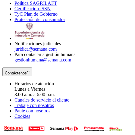
Política SAGRILAFT
Opens
new
in
window
Certificación ISSN
Opens
in
window
new
TyC Plan de Gobierno
in
new
Opens
window
Protección del consumidor
new
window
in
Opens
window
new
in
window
new
window
Notificaciones judiciales
juridica@semana.com
Para contactar a gestión humana
gestionhumana@semana.com
Contáctenos
Horarios de atención
Lunes a Viernes
8:00 a.m. a 6:00 p.m.
Canales de servicio al cliente
Trabaje con nosotros
Paute con nosotros
Cookies