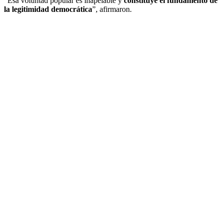
“Esa voluntad popular es inapelable y
constituye el fundamento de
la legitimidad democrática
”, afirmaron.