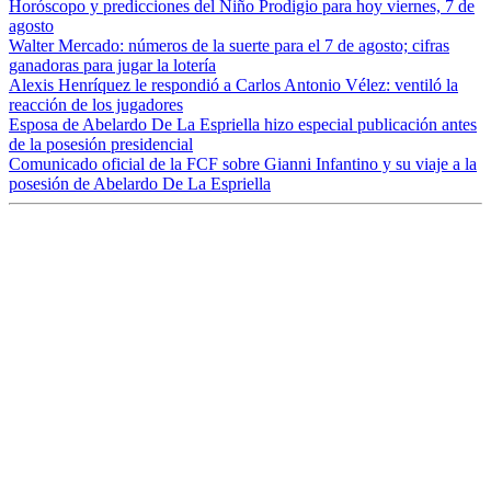
Horóscopo y predicciones del Niño Prodigio para hoy viernes, 7 de
agosto
Walter Mercado: números de la suerte para el 7 de agosto; cifras
ganadoras para jugar la lotería
Alexis Henríquez le respondió a Carlos Antonio Vélez: ventiló la
reacción de los jugadores
Esposa de Abelardo De La Espriella hizo especial publicación antes
de la posesión presidencial
Comunicado oficial de la FCF sobre Gianni Infantino y su viaje a la
posesión de Abelardo De La Espriella