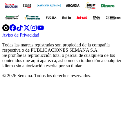
Opens
Opens
Opens
Opens
Opens
in
in
in
in
in
Aviso de Privacidad
Opens
new
new
new
new
new
in
window
window
window
window
window
Todas las marcas registradas son propiedad de la compañía
new
respectiva o de PUBLICACIONES SEMANA S.A.
window
Se prohíbe la reproducción total o parcial de cualquiera de los
contenidos que aquí aparezca, así como su traducción a cualquier
idioma sin autorización escrita por su titular.
© 2026 Semana. Todos los derechos reservados.