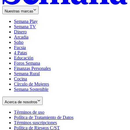
Nuestras marcas
Semana Play
Semana TV
Dinero
Arcadia
Soho
Opens
Fucsia
in
Opens
4 Patas
new
in
Educación
window
new
Foros Semana
window
Finanzas Personales
Semana Rural
Cocina
Círculo de Mujeres
Semana Sostenible
Acerca de nosotros
Términos de uso
Opens
Política de Tratamiento de Datos
in
Opens
Términos suscripciones
new
Opens
in
Política de Riesgos C/ST
window
in
Opens
new