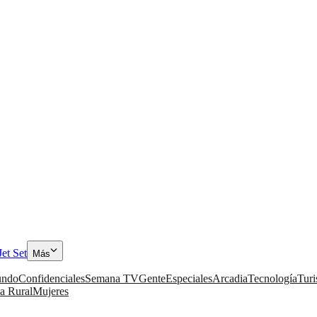
Jet Set
Más
ndo
Confidenciales
Semana TV
Gente
Especiales
Arcadia
Tecnología
Tur
a Rural
Mujeres