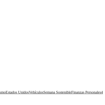
ismo
Estados Unidos
Vehículos
Semana Sostenible
Finanzas Personales
4