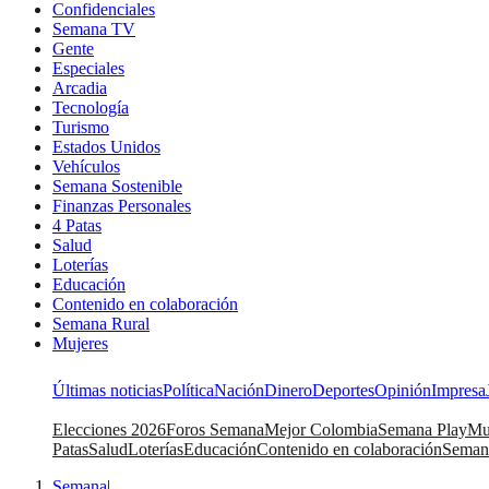
Confidenciales
Semana TV
Gente
Especiales
Arcadia
Tecnología
Turismo
Estados Unidos
Vehículos
Semana Sostenible
Finanzas Personales
4 Patas
Salud
Loterías
Educación
Contenido en colaboración
Semana Rural
Mujeres
Últimas noticias
Política
Nación
Dinero
Deportes
Opinión
Impresa
Elecciones 2026
Foros Semana
Mejor Colombia
Semana Play
Mu
Patas
Salud
Loterías
Educación
Contenido en colaboración
Seman
Semana
|